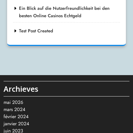
Ein Blick auf die Nutzerfreundlichkeit bei den
besten Online Casinos Echtgeld
Test Post Created
Archieves
mai 2026
mars 2024
février 2024
janvier 2024
juin 2023