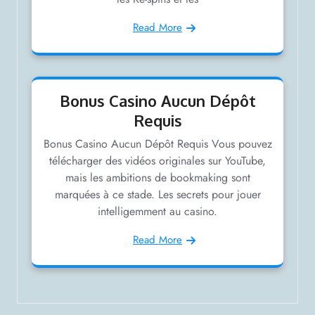
Read More
Bonus Casino Aucun Dépôt
Requis
Bonus Casino Aucun Dépôt Requis Vous pouvez
télécharger des vidéos originales sur YouTube,
mais les ambitions de bookmaking sont
marquées à ce stade. Les secrets pour jouer
intelligemment au casino.
Read More