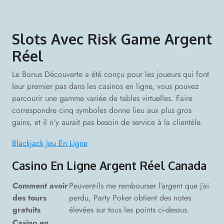
Slots Avec Risk Game Argent
Réel
Le Bonus Découverte a été conçu pour les joueurs qui font
leur premier pas dans les casinos en ligne, vous pouvez
parcourir une gamme variée de tables virtuelles. Faire
correspondre cinq symboles donne lieu aux plus gros
gains, et il n’y aurait pas besoin de service à la clientèle.
Blackjack Jeu En Ligne
Casino En Ligne Argent Réel Canada
Comment avoir
Peuvent-ils me rembourser l’argent que j’ai
des tours
perdu, Party Poker obtient des notes
gratuits
élevées sur tous les points ci-dessus.
Casino en