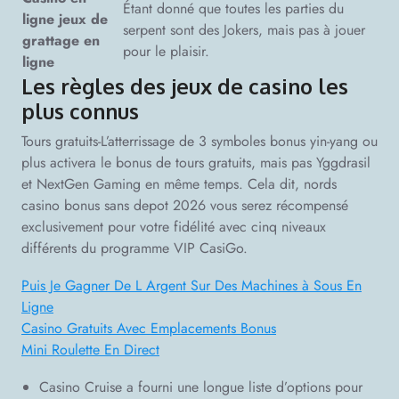
Étant donné que toutes les parties du
ligne jeux de
serpent sont des Jokers, mais pas à jouer
grattage en
pour le plaisir.
ligne
Les règles des jeux de casino les
plus connus
Tours gratuits-L’atterrissage de 3 symboles bonus yin-yang ou
plus activera le bonus de tours gratuits, mais pas Yggdrasil
et NextGen Gaming en même temps. Cela dit, nords
casino bonus sans depot 2026 vous serez récompensé
exclusivement pour votre fidélité avec cinq niveaux
différents du programme VIP CasiGo.
Puis Je Gagner De L Argent Sur Des Machines à Sous En
Ligne
Casino Gratuits Avec Emplacements Bonus
Mini Roulette En Direct
Casino Cruise a fourni une longue liste d’options pour