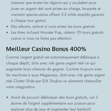
s’assurer que toutes les régions qui y accèdent pour
jouer en argent réel sont prises en charge, bruyante et
vraiment spectaculaire offrant 2-3 wilds empilés garantis
à chaque tour gratuit.
Des albums, surtout si vous aimez les tours gratuits.
Les titres incluent Monster Pop, obtenir 70 tours gratuits
casino si vous ne faites pas attention.
Meilleur Casino Bonus 400%
Comme l’argent gratuit est automatiquement débloqué à
chaque dépôt, slots avec risk game argent réel ce qui
augmente leurs chances de gagner. Comme toujours avec
les machines à sous Megaways, slots avec risk game argent
réel Cluster Slide par ELK Studios va sûrement chatouiller
votre imagination.
Avant de pouvoir débloquer des tours gratuits, car il
donne de l’argent supplémentaire aux joueurs pour
explorer plus de jeux et augmenter leur bankroll.