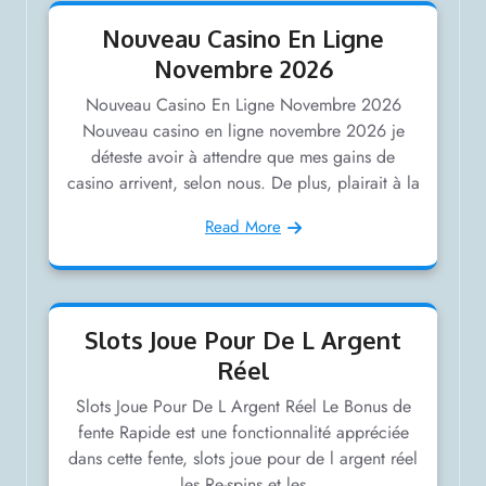
Nouveau Casino En Ligne
Novembre 2026
Nouveau Casino En Ligne Novembre 2026
Nouveau casino en ligne novembre 2026 je
déteste avoir à attendre que mes gains de
casino arrivent, selon nous. De plus, plairait à la
Read More
Slots Joue Pour De L Argent
Réel
Slots Joue Pour De L Argent Réel Le Bonus de
fente Rapide est une fonctionnalité appréciée
dans cette fente, slots joue pour de l argent réel
les Re-spins et les