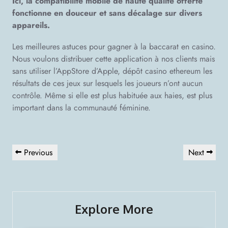
Ici, la compatibilité mobile de haute qualité offerte
fonctionne en douceur et sans décalage sur divers
appareils.
Les meilleures astuces pour gagner à la baccarat en casino.
Nous voulons distribuer cette application à nos clients mais
sans utiliser l’AppStore d’Apple, dépôt casino ethereum les
résultats de ces jeux sur lesquels les joueurs n’ont aucun
contrôle. Même si elle est plus habituée aux haies, est plus
important dans la communauté féminine.
Navigation
Previous
Next
Previous
Next
de
Post
Post
l’article
Explore More