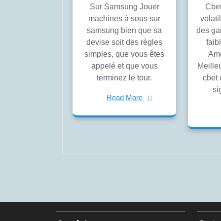
Sur Samsung Jouer
Cbet
machines à sous sur
volati
samsung bien que sa
des ga
devise soit des règles
faib
simples, que vous êtes
Amé
appelé et que vous
Meille
terminez le tour.
cbet
si
Read More