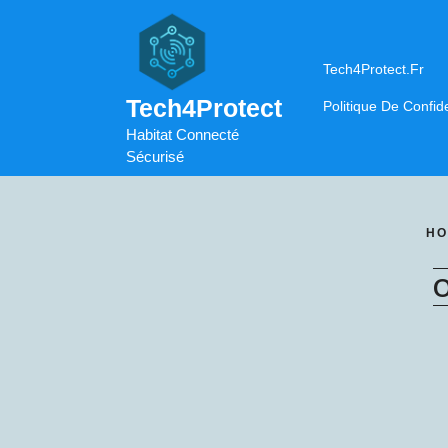
Skip
to
content
Tech4Protect.fr
Tech4Protect
Politique De Confide
Habitat Connecté
Sécurisé
H
O