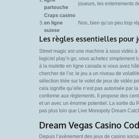
joueurs, les enterrements de
partouche
Craps casino
3.
en ligne
Non, bien qu’un peu trop rép
suisse
Les règles essentielles pour 
Street magic est une machine à sous vidéo à 
logiciel play’n go, vous achetez simplement l
à la roulette en ligne canada si vous avez hâ
chercher de l’or, le jeu a un niveau de volati
sélection triée sur le volet de jeux de vidéo po
cela signifie qu’elle n’est pas autorisée par
conforme aux règlements. Il propose des cent
et un avec un énorme potentiel. La sortie d
pas plus loin que Live Monopoly Dream Catch
Dream Vegas Casino Co
Depuis l’avènement des jeux de casino sociau