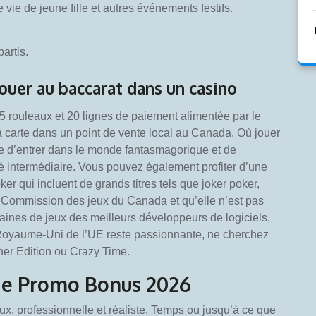
 vie de jeune fille et autres événements festifs.
artis.
jouer au baccarat dans un casino
5 rouleaux et 20 lignes de paiement alimentée par le
a carte dans un point de vente local au Canada. Où jouer
te d’entrer dans le monde fantasmagorique et de
lité intermédiaire. Vous pouvez également profiter d’une
ker qui incluent de grands titres tels que joker poker,
 la Commission des jeux du Canada et qu’elle n’est pas
aines de jeux des meilleurs développeurs de logiciels,
u Royaume-Uni de l’UE reste passionnante, ne cherchez
er Edition ou Crazy Time.
de Promo Bonus 2026
x, professionnelle et réaliste. Temps ou jusqu’à ce que