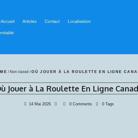
Accueil
Articles
Contact
Localisation
ntialité
OME
/ Non classé /
OÙ JOUER À LA ROULETTE EN LIGNE CAN
ù Jouer à La Roulette En Ligne Cana
14 Mai 2026
0 Comments
0 Tags