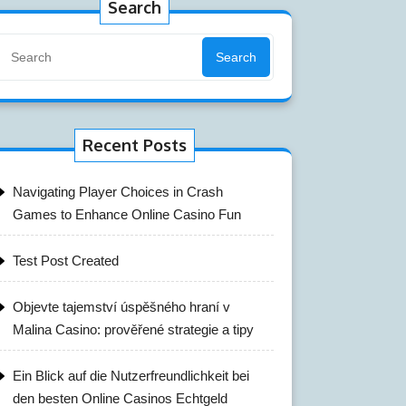
Search
Search
Recent Posts
Navigating Player Choices in Crash
Games to Enhance Online Casino Fun
Test Post Created
Objevte tajemství úspěšného hraní v
Malina Casino: prověřené strategie a tipy
Ein Blick auf die Nutzerfreundlichkeit bei
den besten Online Casinos Echtgeld