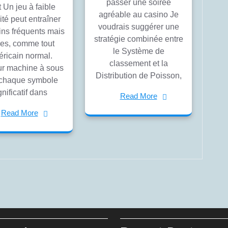
passer une soirée
 Un jeu à faible
agréable au casino Je
lité peut entraîner
voudrais suggérer une
ins fréquents mais
stratégie combinée entre
les, comme tout
le Système de
ricain normal.
classement et la
ur machine à sous
Distribution de Poisson,
 chaque symbole
gnificatif dans
Read More
Read More