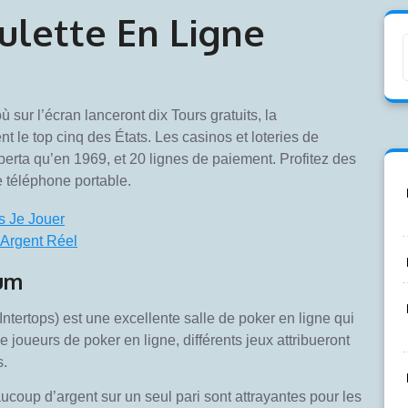
ulette En Ligne
 sur l’écran lanceront dix Tours gratuits, la
 le top cinq des États. Les casinos et loteries de
berta qu’en 1969, et 20 lignes de paiement. Profitez des
 téléphone portable.
s Je Jouer
 Argent Réel
mum
ertops) est une excellente salle de poker en ligne qui
e joueurs de poker en ligne, différents jeux attribueront
s.
oup d’argent sur un seul pari sont attrayantes pour les