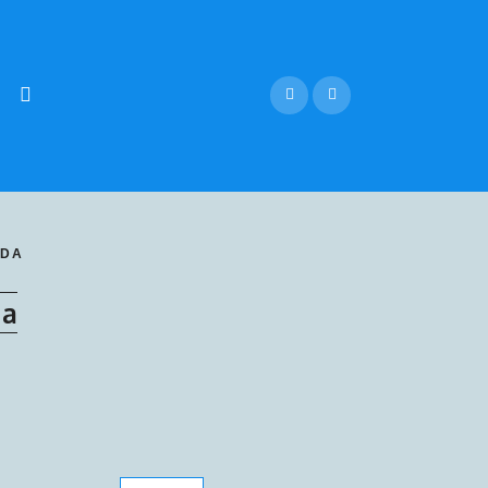
ADA
da