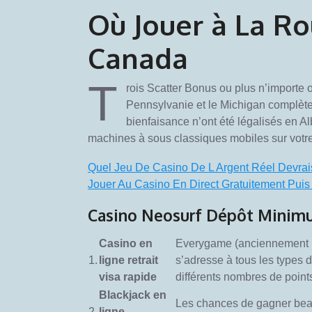
Où Jouer à La Ro
Canada
T
rois Scatter Bonus ou plus n’importe où
Pennsylvanie et le Michigan complètent
bienfaisance n’ont été légalisés en Al
machines à sous classiques mobiles sur votre
Quel Jeu De Casino De L Argent Réel Devrai
Jouer Au Casino En Direct Gratuitement Puis
Casino Neosurf Dépôt Mini
Casino en
Everygame (anciennement Int
1.
ligne retrait
s’adresse à tous les types d
visa rapide
différents nombres de point
Blackjack en
Les chances de gagner beauc
2.
ligne