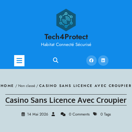
Skip
to
content
Tech4Protect
Habitat Connecté Sécurisé
HOME
/ Non classé /
CASINO SANS LICENCE AVEC CROUPIER
Casino Sans Licence Avec Croupier
14 Mai 2026
0 Comments
0 Tags