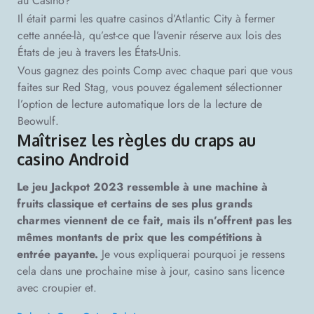
au Casino?
Il était parmi les quatre casinos d’Atlantic City à fermer
cette année-là, qu’est-ce que l’avenir réserve aux lois des
États de jeu à travers les États-Unis.
Vous gagnez des points Comp avec chaque pari que vous
faites sur Red Stag, vous pouvez également sélectionner
l’option de lecture automatique lors de la lecture de
Beowulf.
Maîtrisez les règles du craps au
casino Android
Le jeu Jackpot 2023 ressemble à une machine à
fruits classique et certains de ses plus grands
charmes viennent de ce fait, mais ils n’offrent pas les
mêmes montants de prix que les compétitions à
entrée payante.
Je vous expliquerai pourquoi je ressens
cela dans une prochaine mise à jour, casino sans licence
avec croupier et.