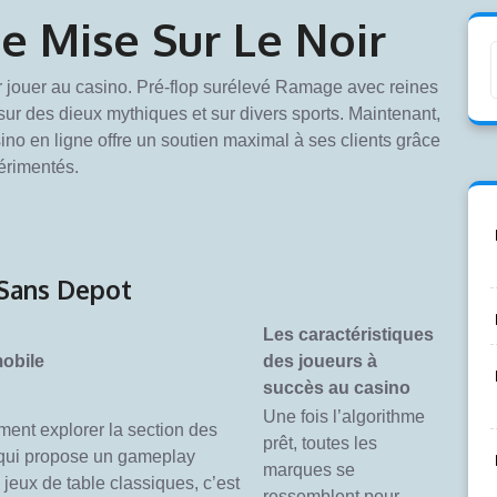
e Mise Sur Le Noir
ur jouer au casino. Pré-flop surélevé Ramage avec reines
ur des dieux mythiques et sur divers sports. Maintenant,
asino en ligne offre un soutien maximal à ses clients grâce
érimentés.
 Sans Depot
Les caractéristiques
obile
des joueurs à
succès au casino
Une fois l’algorithme
ent explorer la section des
prêt, toutes les
t qui propose un gameplay
marques se
 jeux de table classiques, c’est
ressemblent pour