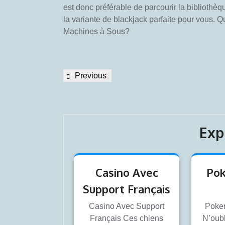
est donc préférable de parcourir la bibliothèq
la variante de blackjack parfaite pour vous
Machines à Sous?
Navigation
Previous
Previous
de
Post
l’article
Exp
Casino Avec
Pok
Support Français
Casino Avec Support
Poker
Français Ces chiens
N’oub