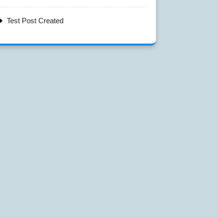
Test Post Created