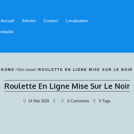
Accueil
Articles
Contact
Localisation
ntialité
HOME
/ Non classé /
ROULETTE EN LIGNE MISE SUR LE NOIR
Roulette En Ligne Mise Sur Le Noir
14 Mai 2026
0 Comments
0 Tags