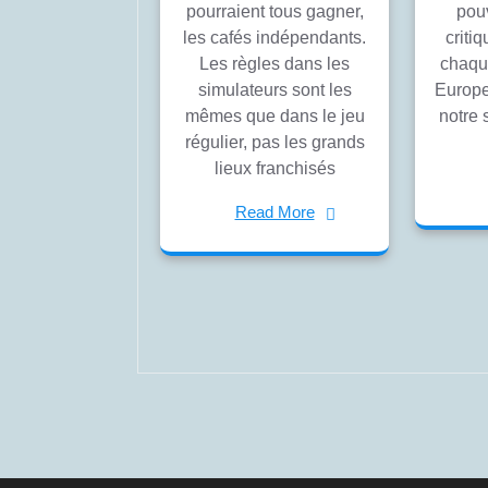
pourraient tous gagner,
pou
les cafés indépendants.
criti
Les règles dans les
chaqu
simulateurs sont les
Europe 
mêmes que dans le jeu
notre 
régulier, pas les grands
lieux franchisés
Read More