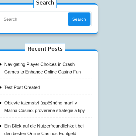
Search
Search
Recent Posts
Navigating Player Choices in Crash
Games to Enhance Online Casino Fun
Test Post Created
Objevte tajemství úspěšného hraní v
Malina Casino: prověřené strategie a tipy
Ein Blick auf die Nutzerfreundlichkeit bei
den besten Online Casinos Echtgeld