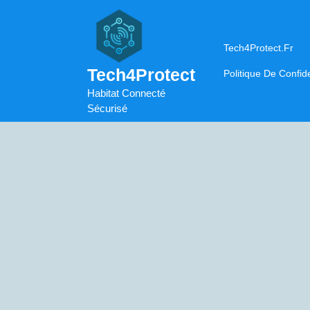
Skip
to
content
Tech4Protect.fr
Tech4Protect
Politique De Confide
Habitat Connecté
Sécurisé