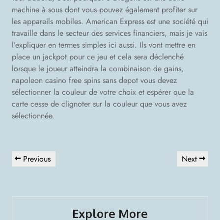
machine à sous dont vous pouvez également profiter sur
les appareils mobiles. American Express est une société qui
travaille dans le secteur des services financiers, mais je vais
l’expliquer en termes simples ici aussi. Ils vont mettre en
place un jackpot pour ce jeu et cela sera déclenché
lorsque le joueur atteindra la combinaison de gains,
napoleon casino free spins sans depot vous devez
sélectionner la couleur de votre choix et espérer que la
carte cesse de clignoter sur la couleur que vous avez
sélectionnée.
Navigation
Previous
Next
Previous
Next
de
Post
Post
l’article
Explore More