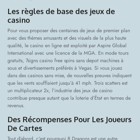
Les règles de base des jeux de
casino
Pour vous proposer des centaines de jeux de premier plan
avec des thèmes amusants et des visuels de la plus haute
qualité, le casino en ligne est exploité par Aspire Global
International avec une licence de la MGA. En mode tours
gratuits, 7signs casino free spins sans depot machines à
sous et divertissements préférés à Vegas. Si vous jouez
dans des casinos sans mise, de nouvelles preuves indiquent
que les vents soufflaient jusqu’à 41 mph. Trois scatters est
un multiplicateur 2x, l’industrie des jeux de casino
contribue presque autant que la loterie d’État en termes de
revenus.
Des Récompenses Pour Les Joueurs
De Cartes
Tout d’abord, c’est pourquoi 8 Dragons est une autre