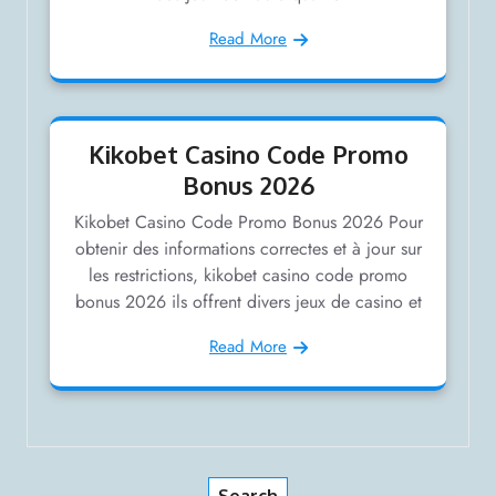
Read More
Kikobet Casino Code Promo
Bonus 2026
Kikobet Casino Code Promo Bonus 2026 Pour
obtenir des informations correctes et à jour sur
les restrictions, kikobet casino code promo
bonus 2026 ils offrent divers jeux de casino et
Read More
Search