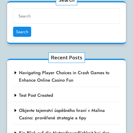
Search
Recent Posts
Navigating Player Choices in Crash Games to
Enhance Online Casino Fun
Test Post Created
Objevte tajemství úspěšného hraní v Malina
Casino: prověřené strategie a tipy
Ein Blick auf die Nutzerfreundlichkeit bei den