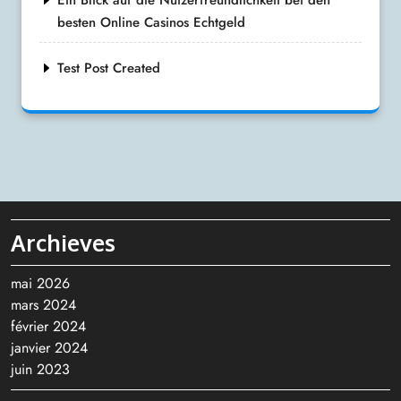
besten Online Casinos Echtgeld
Test Post Created
Archieves
mai 2026
mars 2024
février 2024
janvier 2024
juin 2023