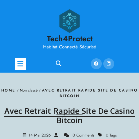
Skip
to
content
Tech4Protect
Habitat Connecté Sécurisé
HOME
/ Non classé /
AVEC RETRAIT RAPIDE SITE DE CASINO
BITCOIN
Avec Retrait Rapide Site De Casino
Bitcoin
14 Mai 2026
0 Comments
0 Tags