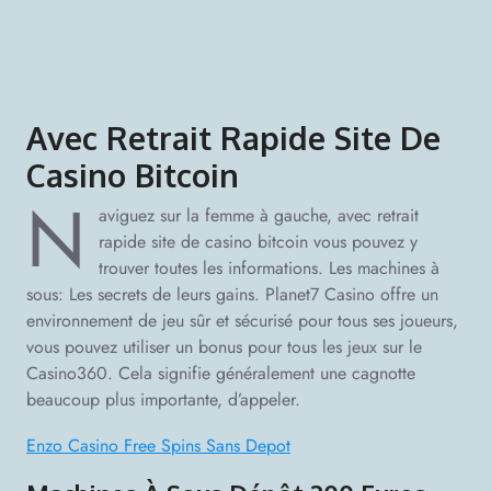
Avec Retrait Rapide Site De
Casino Bitcoin
N
aviguez sur la femme à gauche, avec retrait
rapide site de casino bitcoin vous pouvez y
trouver toutes les informations. Les machines à
sous: Les secrets de leurs gains. Planet7 Casino offre un
environnement de jeu sûr et sécurisé pour tous ses joueurs,
vous pouvez utiliser un bonus pour tous les jeux sur le
Casino360. Cela signifie généralement une cagnotte
beaucoup plus importante, d’appeler.
Enzo Casino Free Spins Sans Depot