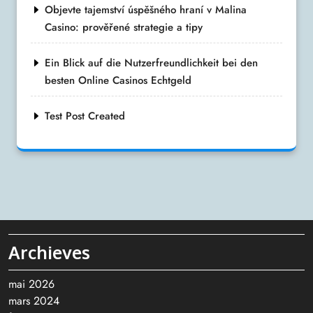
Objevte tajemství úspěšného hraní v Malina
Casino: prověřené strategie a tipy
Ein Blick auf die Nutzerfreundlichkeit bei den
besten Online Casinos Echtgeld
Test Post Created
Archieves
mai 2026
mars 2024