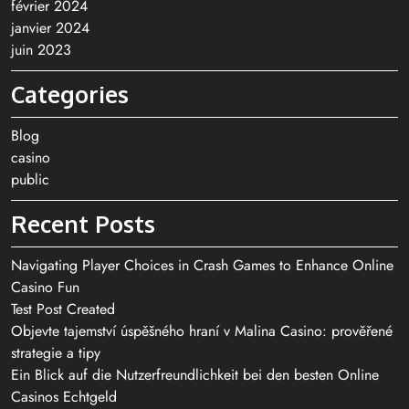
février 2024
janvier 2024
juin 2023
Categories
Blog
casino
public
Recent Posts
Navigating Player Choices in Crash Games to Enhance Online
Casino Fun
Test Post Created
Objevte tajemství úspěšného hraní v Malina Casino: prověřené
strategie a tipy
Ein Blick auf die Nutzerfreundlichkeit bei den besten Online
Casinos Echtgeld