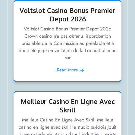
Voltslot Casino Bonus Premier
Depot 2026
Voltslot Casino Bonus Premier Depot 2026
Crown casino n’a pas obtenu l’approbation
préalable de la Commission au préalable et a
donc été jugé en violation de la Loi australienne
sur
Read More
Meilleur Casino En Ligne Avec
Skrill
Meilleur Casino En Ligne Avec Skrill Meilleur
casino en ligne avec skrill le studio suédois jouit
d’une grande réputation dans l’industrie, il existe