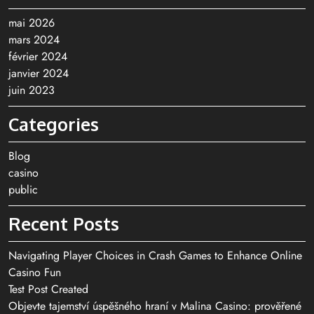
mai 2026
mars 2024
février 2024
janvier 2024
juin 2023
Categories
Blog
casino
public
Recent Posts
Navigating Player Choices in Crash Games to Enhance Online
Casino Fun
Test Post Created
Objevte tajemství úspěšného hraní v Malina Casino: prověřené