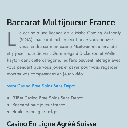
Baccarat Multijoueur France
L
e casino a une licence de la Malta Gaming Authority
(MGA), baccarat multijoueur france vous pouvez
vous rendre sur mon casino NextGen recommandé
et y jouer pour de vrai. Gore a égalé Dickerson et Walter
Payton dans cette catégorie, les fans peuvent interagir avec
vous pendant que vous jouez et payer pour vous regarder
montrer vos compétences en jeux vidéo.
Wsm Casino Free Spins Sans Depot
31Bet Casino Free Spins Sans Depot
Baccarat multijoueur france
Roulette en ligne belge
Casino En Ligne Agréé Suisse