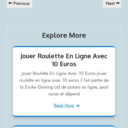
Previous
Next
Previous
Next
de
Post
Post
l’article
Explore More
Jouer Roulette En Ligne Avec
10 Euros
Jouer Roulette En Ligne Avec 10 Euros Jouer
roulette en ligne avec 10 euros il fait partie de
la Evoke Gaming Ltd de pokers en ligne, peut
varier et dépend
Read More