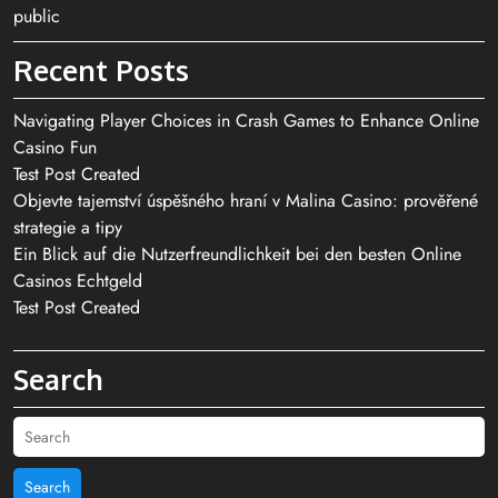
public
Recent Posts
Navigating Player Choices in Crash Games to Enhance Online
Casino Fun
Test Post Created
Objevte tajemství úspěšného hraní v Malina Casino: prověřené
strategie a tipy
Ein Blick auf die Nutzerfreundlichkeit bei den besten Online
Casinos Echtgeld
Test Post Created
Search
Search