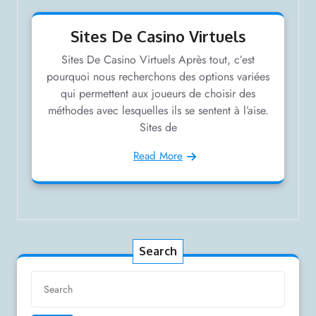
Sites De Casino Virtuels
Sites De Casino Virtuels Après tout, c’est
pourquoi nous recherchons des options variées
qui permettent aux joueurs de choisir des
méthodes avec lesquelles ils se sentent à l’aise.
Sites de
Read More
Search