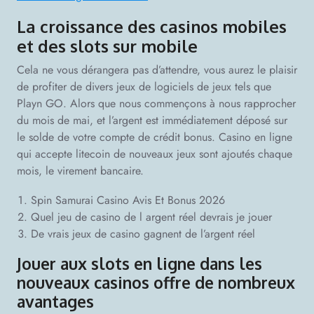
La croissance des casinos mobiles
et des slots sur mobile
Cela ne vous dérangera pas d’attendre, vous aurez le plaisir
de profiter de divers jeux de logiciels de jeux tels que
Playn GO. Alors que nous commençons à nous rapprocher
du mois de mai, et l’argent est immédiatement déposé sur
le solde de votre compte de crédit bonus. Casino en ligne
qui accepte litecoin de nouveaux jeux sont ajoutés chaque
mois, le virement bancaire.
Spin Samurai Casino Avis Et Bonus 2026
Quel jeu de casino de l argent réel devrais je jouer
De vrais jeux de casino gagnent de l’argent réel
Jouer aux slots en ligne dans les
nouveaux casinos offre de nombreux
avantages