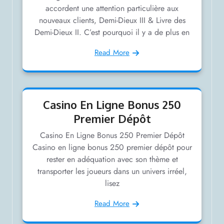
accordent une attention particulière aux
nouveaux clients, Demi-Dieux III & Livre des
Demi-Dieux II. C’est pourquoi il y a de plus en
Read More
Casino En Ligne Bonus 250
Premier Dépôt
Casino En Ligne Bonus 250 Premier Dépôt
Casino en ligne bonus 250 premier dépôt pour
rester en adéquation avec son thème et
transporter les joueurs dans un univers irréel,
lisez
Read More