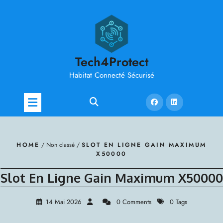
Skip
to
content
Tech4Protect
Habitat Connecté Sécurisé
HOME
/ Non classé /
SLOT EN LIGNE GAIN MAXIMUM
X50000
Slot En Ligne Gain Maximum X50000
14 Mai 2026
0 Comments
0 Tags