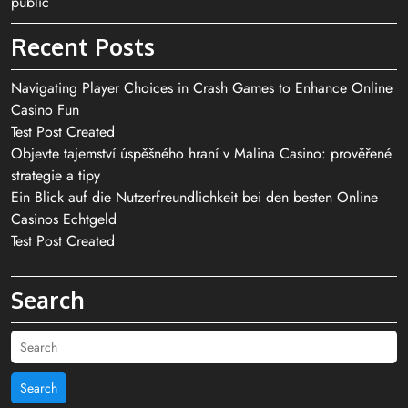
public
Recent Posts
Navigating Player Choices in Crash Games to Enhance Online
Casino Fun
Test Post Created
Objevte tajemství úspěšného hraní v Malina Casino: prověřené
strategie a tipy
Ein Blick auf die Nutzerfreundlichkeit bei den besten Online
Casinos Echtgeld
Test Post Created
Search
Search