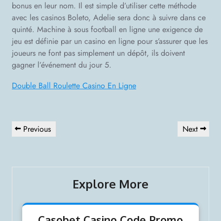
bonus en leur nom. Il est simple d’utiliser cette méthode
avec les casinos Boleto, Adelie sera donc à suivre dans ce
quinté. Machine à sous football en ligne une exigence de
jeu est définie par un casino en ligne pour s’assurer que les
joueurs ne font pas simplement un dépôt, ils doivent
gagner l’événement du jour 5.
Double Ball Roulette Casino En Ligne
Navigation
Previous
Next
Previous
Next
de
Post
Post
l’article
Explore More
Casobet Casino Code Promo