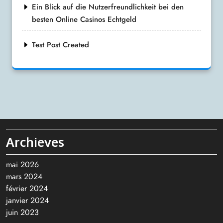
Ein Blick auf die Nutzerfreundlichkeit bei den
besten Online Casinos Echtgeld
Test Post Created
Archieves
mai 2026
mars 2024
février 2024
janvier 2024
juin 2023