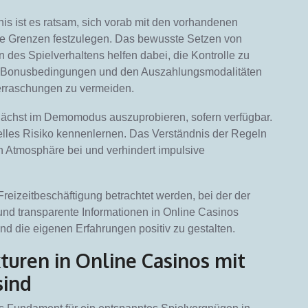
is ist es ratsam, sich vorab mit den vorhandenen
che Grenzen festzulegen. Das bewusste Setzen von
 des Spielverhaltens helfen dabei, die Kontrolle zu
den Bonusbedingungen und den Auszahlungsmodalitäten
rraschungen zu vermeiden.
nächst im Demomodus auszuprobieren, sofern verfügbar.
ielles Risiko kennenlernen. Das Verständnis der Regeln
 Atmosphäre bei und verhindert impulsive
reizeitbeschäftigung betrachtet werden, bei der der
und transparente Informationen in Online Casinos
und die eigenen Erfahrungen positiv zu gestalten.
turen in Online Casinos mit
sind