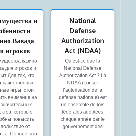
имущества и
National
обенности
Defense
ино Вавада
Authorization
я игроков
Act (NDAA)
ущества казино
Qu’est-ce que la
а для игроков и
National Defense
пыт Для тех, кто
Authorization Act ? La
т качественные
NDAA (Loi sur
ные игры, стоит
l’autorisation de la
ить внимание на
défense nationale) est
 значительных
un ensemble de lois
ектов, которые
fédérales adoptées
обны повысить
chaque année par le
овольствие от
gouvernement des
сса. Первое, что