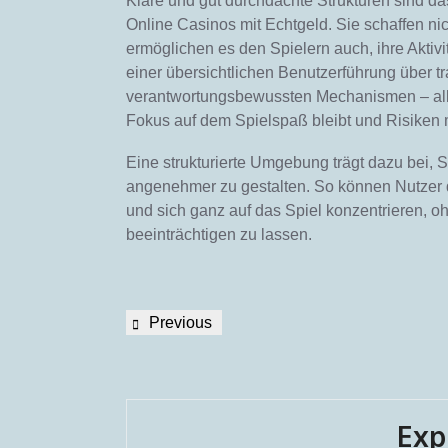
Klare und gut durchdachte Strukturen sind d
Online Casinos mit Echtgeld. Sie schaffen ni
ermöglichen es den Spielern auch, ihre Aktiv
einer übersichtlichen Benutzerführung über tr
verantwortungsbewussten Mechanismen – all 
Fokus auf dem Spielspaß bleibt und Risiken 
Eine strukturierte Umgebung trägt dazu bei, 
angenehmer zu gestalten. So können Nutzer d
und sich ganz auf das Spiel konzentrieren, o
beeinträchtigen zu lassen.
Navigation
Previous
Previous
de
Post
l’article
Exp