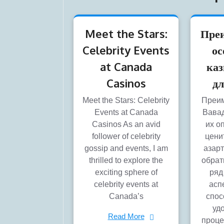
Meet the Stars:
Пре
Celebrity Events
ос
at Canada
каз
Casinos
дл
Meet the Stars: Celebrity
Преим
Events at Canada
Вавад
Casinos As an avid
их о
follower of celebrity
цени
gossip and events, I am
азарт
thrilled to explore the
обрат
exciting sphere of
ряд
celebrity events at
асп
Canada’s
спос
уд
Read More
проце