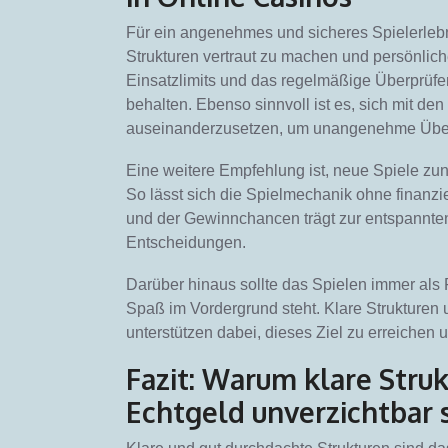
Für ein angenehmes und sicheres Spielerlebn
Strukturen vertraut zu machen und persönli
Einsatzlimits und das regelmäßige Überprüfen
behalten. Ebenso sinnvoll ist es, sich mit 
auseinanderzusetzen, um unangenehme Übe
Eine weitere Empfehlung ist, neue Spiele zu
So lässt sich die Spielmechanik ohne finanz
und der Gewinnchancen trägt zur entspannten
Entscheidungen.
Darüber hinaus sollte das Spielen immer als F
Spaß im Vordergrund steht. Klare Strukturen 
unterstützen dabei, dieses Ziel zu erreichen 
Fazit: Warum klare Struk
Echtgeld unverzichtbar 