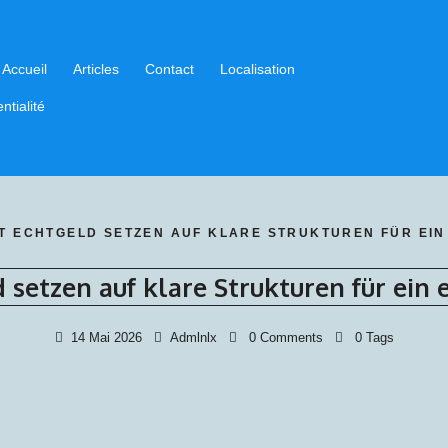
Accueil
Articles
Contact
Localisation
ntialité
IT ECHTGELD SETZEN AUF KLARE STRUKTUREN FÜR EI
 setzen auf klare Strukturen für ei
14 Mai 2026
Admlnlx
0 Comments
0 Tags