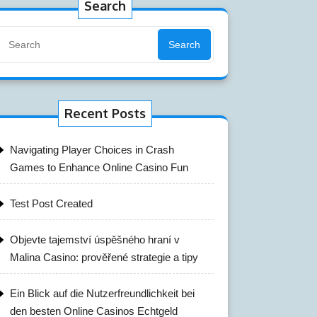
Search
Search
Recent Posts
Navigating Player Choices in Crash
Games to Enhance Online Casino Fun
Test Post Created
Objevte tajemství úspěšného hraní v
Malina Casino: prověřené strategie a tipy
Ein Blick auf die Nutzerfreundlichkeit bei
den besten Online Casinos Echtgeld