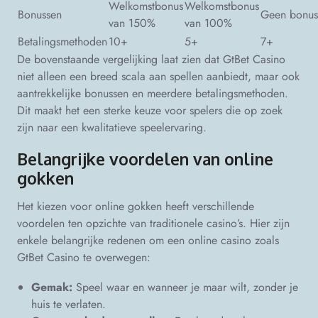
Welkomstbonus
Welkomstbonus
Bonussen
Geen bonus
van 150%
van 100%
Betalingsmethoden
10+
5+
7+
De bovenstaande vergelijking laat zien dat GtBet Casino
niet alleen een breed scala aan spellen aanbiedt, maar ook
aantrekkelijke bonussen en meerdere betalingsmethoden.
Dit maakt het een sterke keuze voor spelers die op zoek
zijn naar een kwalitatieve speelervaring.
Belangrijke voordelen van online
gokken
Het kiezen voor online gokken heeft verschillende
voordelen ten opzichte van traditionele casino’s. Hier zijn
enkele belangrijke redenen om een online casino zoals
GtBet Casino te overwegen:
Gemak:
Speel waar en wanneer je maar wilt, zonder je
huis te verlaten.