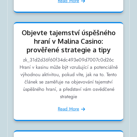
Read More
Objevte tajemství úspěšného
hraní v Malina Casino:
prověřené strategie a tipy
zk_31d2d36f60f34dc493e09d7007c0d26c
Hraní v kasinu může být vzrušující a potenciálně
výhodnou aktivitou, pokud víte, jak na to. Tento
článek se zaměřuje na objevování tajemství
úspěšného hraní, a představí vám osvědčené
strategie
Read More