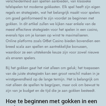
verscheidenheid aan spellen aanbieden, van klassieke
tafelspelen tot moderne gokkasten. Elk spel heeft zijn eigen
regels en strategieën, wat het belangrijk maakt voor spelers
om goed geïnformeerd te zijn voordat ze beginnen met
gokken. In dit artikel zullen we kijken naar enkele van de
meest effectieve strategieën voor het spelen in een casino,
evenals tips om je kansen op winst te maximaliseren.
Online platforms zoals GtBet Casino bieden bovendien een
breed scala aan spellen en aantrekkelijke bonussen,
waardoor ze een uitstekende keuze zijn voor zowel nieuwe
als ervaren spelers.
Bij het gokken gaat het niet alleen om geluk; het toepassen
van de juiste strategieën kan een groot verschil maken in je
winstgevendheid op de lange termijn. Het is belangrijk om
niet alleen de spellen te begrijpen, maar ook om bewust te
zijn van je budget en de tijd die je aan gokken besteedt.
Hoe te beginnen met gokken in een