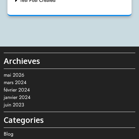
Test Post Created
Archieves
mai 2026
mars 2024
février 2024
janvier 2024
juin 2023
Categories
Blog