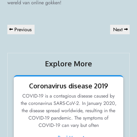
wereld van online gokken!
Navigation
Previous
Next
Previous
Next
de
Post
Post
l’article
Explore More
Coronavirus disease 2019
COVID-19 is a contagious disease caused by
the coronavirus SARS-CoV-2. In January 2020,
the disease spread worldwide, resulting in the
COVID-19 pandemic. The symptoms of
COVID‑19 can vary but often