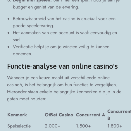
budget en geniet van de ervaring.
Betrouwbaarheid van het casino is cruciaal voor een
goede speelervaring.
Het aanmaken van een account is vaak eenvoudig en
snel.
Verificatie helpt je om je winsten veilig te kunnen
opnemen.
Functie-analyse van online casino’s
Wanneer je een keuze maakt uit verschillende online
casino’s, is het belangrijk om hun functies te vergelijken.
Hieronder staan enkele belangrijke kenmerken die je in de
gaten moet houden:
Concurren
Kenmerk
GtBet Casino
Concurrent A
B
Spelselectie
2.000+
1.500+
1.800+