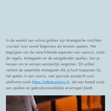
In de wereld van online gokken zijn strategische inzichten
cruciaal voor zowel beginners als ervaren spelers. Het
begrijpen van de verschillende aspecten van casino’s, zoals
de regels, strategieën en de aangeboden spellen, kan je
kansen om te winnen aanzienlijk vergroten. Dit artikel
verkent de essentiële strategieën die je kunt toepassen bij
het spelen in een casino, met speciale aandacht voor
platforms zoals
https://gtbetcasinos.nl
, dat een breed scala
aan spellen en gebruiksvriendelijke ervaringen biedt.