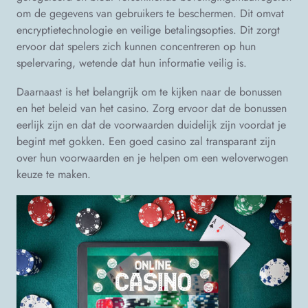
om de gegevens van gebruikers te beschermen. Dit omvat
encryptietechnologie en veilige betalingsopties. Dit zorgt
ervoor dat spelers zich kunnen concentreren op hun
spelervaring, wetende dat hun informatie veilig is.
Daarnaast is het belangrijk om te kijken naar de bonussen
en het beleid van het casino. Zorg ervoor dat de bonussen
eerlijk zijn en dat de voorwaarden duidelijk zijn voordat je
begint met gokken. Een goed casino zal transparant zijn
over hun voorwaarden en je helpen om een weloverwogen
keuze te maken.