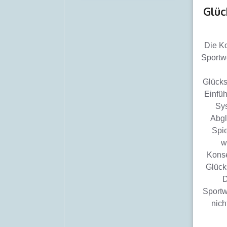
Glüc
Die K
Sportw
Glücks
Einfü
Sys
Abgl
Spie
w
Konse
Glücks
D
Sportw
nich