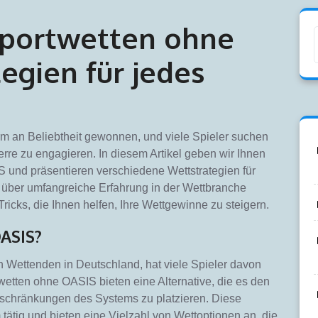
Sportwetten ohne
egien für jedes
rm an Beliebtheit gewonnen, und viele Spieler suchen
rre zu engagieren. In diesem Artikel geben wir Ihnen
 und präsentieren verschiedene Wettstrategien für
 über umfangreiche Erfahrung in der Wettbranche
Tricks, die Ihnen helfen, Ihre Wettgewinne zu steigern.
ASIS?
 Wettenden in Deutschland, hat viele Spieler davon
twetten ohne OASIS bieten eine Alternative, die es den
inschränkungen des Systems zu platzieren. Diese
 tätig und bieten eine Vielzahl von Wettoptionen an, die