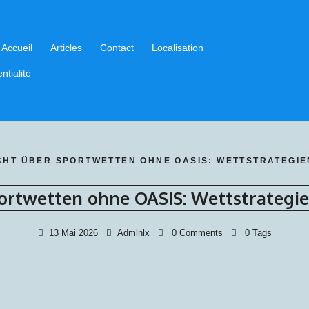
Accueil
Articles
Contact
Localisation
ntialité
CHT ÜBER SPORTWETTEN OHNE OASIS: WETTSTRATEGIE
ortwetten ohne OASIS: Wettstrategie
13 Mai 2026
Admlnlx
0 Comments
0 Tags