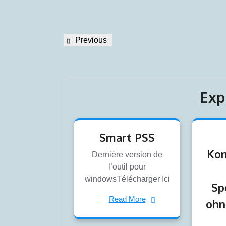
Navigation
Previous
Previous
de
Post
l’article
Exp
Smart PSS
Kon
Dernière version de
l’outil pour
windowsTélécharger Ici
Sp
Read More
ohn