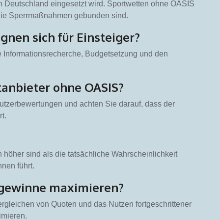
in Deutschland eingesetzt wird. Sportwetten ohne OASIS
n die Sperrmaßnahmen gebunden sind.
gnen sich für Einsteiger?
wie Informationsrecherche, Budgetsetzung und den
ttanbieter ohne OASIS?
Nutzerbewertungen und achten Sie darauf, dass der
t.
 höher sind als die tatsächliche Wahrscheinlichkeit
nen führt.
tgewinne maximieren?
ergleichen von Quoten und das Nutzen fortgeschrittener
imieren.