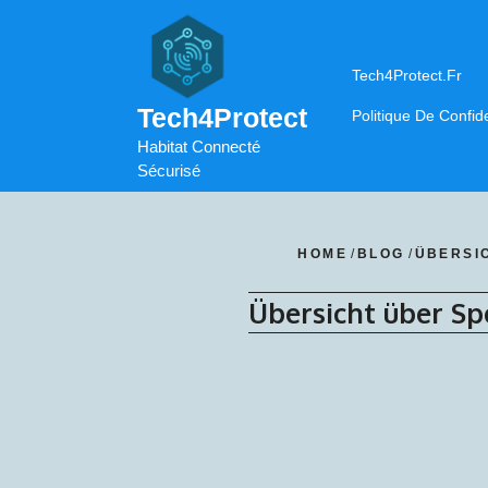
Skip
to
content
Tech4Protect.fr
Tech4Protect
Politique De Confide
Habitat Connecté
Sécurisé
HOME
/
BLOG
/
ÜBERSI
Übersicht über Sp