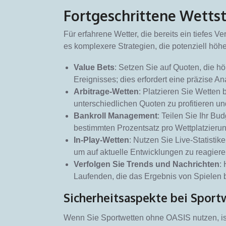
Fortgeschrittene Wettst
Für erfahrene Wetter, die bereits ein tiefes 
es komplexere Strategien, die potenziell hö
Value Bets
: Setzen Sie auf Quoten, die hö
Ereignisses; dies erfordert eine präzise An
Arbitrage-Wetten
: Platzieren Sie Wette
unterschiedlichen Quoten zu profitieren un
Bankroll Management
: Teilen Sie Ihr Bu
bestimmten Prozentsatz pro Wettplatzierun
In-Play-Wetten
: Nutzen Sie Live-Statisti
um auf aktuelle Entwicklungen zu reagiere
Verfolgen Sie Trends und Nachrichten
:
Laufenden, die das Ergebnis von Spielen 
Sicherheitsaspekte bei Spor
Wenn Sie Sportwetten ohne OASIS nutzen, ist