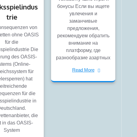
ksspielindus
бонусы Если вы ищете
увлечения и
trie
заманчивые
onsequenzen von
предложения,
etten ohne OASIS
рекомендуем обратить
für die
внимание на
spielindustrie Die
платформу, где
hrung des OASIS-
разнообразие азартных
tems (Online-
Read More
eichssystem für
lersperren) hat
eitreichende
quenzen für die
spielindustrie in
eutschland.
ettenanbieter, die
t in das OASIS-
System