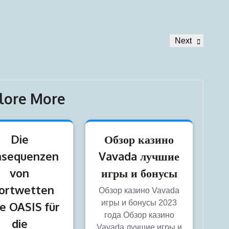
Next
Next
Post
lore More
Die
Обзор казино
sequenzen
Vavada лучшие
von
игры и бонусы
ortwetten
Обзор казино Vavada
игры и бонусы 2023
e OASIS für
года Обзор казино
die
Vavada лучшие игры и