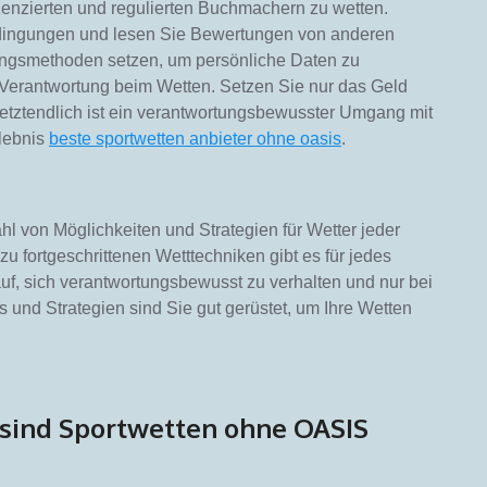
izenzierten und regulierten Buchmachern zu wetten.
edingungen und lesen Sie Bewertungen von anderen
lungsmethoden setzen, um persönliche Daten zu
ie Verantwortung beim Wetten. Setzen Sie nur das Geld
 Letztendlich ist ein verantwortungsbewusster Umgang mit
rlebnis
beste sportwetten anbieter ohne oasis
.
l von Möglichkeiten und Strategien für Wetter jeder
u fortgeschrittenen Wetttechniken gibt es für jedes
uf, sich verantwortungsbewusst zu verhalten und nur bei
s und Strategien sind Sie gut gerüstet, um Ihre Wetten
 sind Sportwetten ohne OASIS