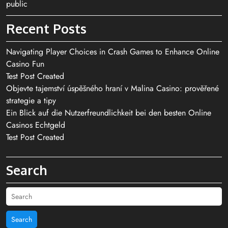
public
Recent Posts
Navigating Player Choices in Crash Games to Enhance Online
Casino Fun
Test Post Created
Objevte tajemství úspěšného hraní v Malina Casino: prověřené
strategie a tipy
Ein Blick auf die Nutzerfreundlichkeit bei den besten Online
Casinos Echtgeld
Test Post Created
Search
Search