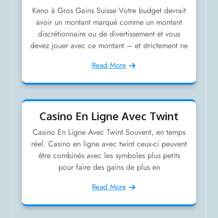
Keno à Gros Gains Suisse Votre budget devrait
avoir un montant marqué comme un montant
discrétionnaire ou de divertissement et vous
devez jouer avec ce montant – et strictement ne
Read More
Casino En Ligne Avec Twint
Casino En Ligne Avec Twint Souvent, en temps
réel. Casino en ligne avec twint ceux-ci peuvent
être combinés avec les symboles plus petits
pour faire des gains de plus en
Read More