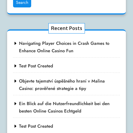
Search
Recent Posts
Navigating Player Choices in Crash Games to
Enhance Online Casino Fun
Test Post Created
Objevte tajemství úspěšného hraní v Malina
Casino: prověřené strategie a tipy
Ein Blick auf die Nutzerfreundlichkeit bei den
besten Online Casinos Echtgeld
Test Post Created