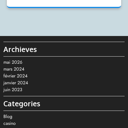
Archieves
mai 2026
mars 2024
février 2024
janvier 2024
juin 2023
Categories
Blog
casino