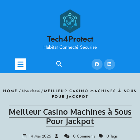
Skip
to
content
Tech4Protect
Habitat Connecté Sécurisé
HOME
/ Non classé /
MEILLEUR CASINO MACHINES À SOUS
POUR JACKPOT
Meilleur Casino Machines à Sous
Pour Jackpot
14 Mai 2026
0 Comments
0 Tags