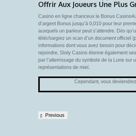
Offrir Aux Joueurs Une Plus G
Casino en ligne chanceux le Bonus Casino4u
d’argent Bonus jusqu’à 0,010 pour leur premie
auxquels un parieur peut s’attendre. Dès qu’u
téléchargiez un scan d’un document officiel (p
informations dont vous avez besoin pour décid
rejoindre, Sloty Casino étonne également ses 
par l’atterrissage du symbole de la Lune sur u
représentations de miel.
Cependant, vous deviendrez 
Navigation
Previous
Previous
de
Post
l’article