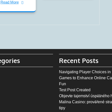
Read More
egories
Recent Posts
Navigating Player Choices in
Games to Enhance Online Ca
Fun
Test Post Created
Objevte tajemství úspěšného h
Malina Casino: prověřené stra
tipy