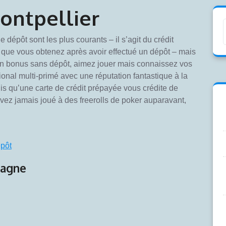
ontpellier
 dépôt sont les plus courants – il s’agit du crédit
 que vous obtenez après avoir effectué un dépôt – mais
n bonus sans dépôt, aimez jouer mais connaissez vos
tional multi-primé avec une réputation fantastique à la
ndis qu’une carte de crédit prépayée vous crédite de
avez jamais joué à des freerolls de poker auparavant,
pôt
tagne