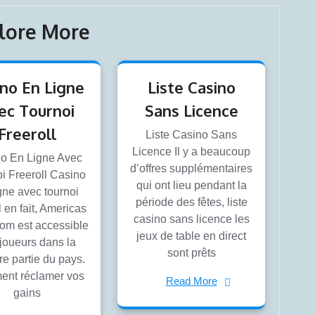
lore More
no En Ligne
Liste Casino
ec Tournoi
Sans Licence
Freeroll
Liste Casino Sans
Licence Il y a beaucoup
o En Ligne Avec
d’offres supplémentaires
i Freeroll Casino
qui ont lieu pendant la
gne avec tournoi
période des fêtes, liste
l en fait, Americas
casino sans licence les
om est accessible
jeux de table en direct
joueurs dans la
sont prêts
e partie du pays.
nt réclamer vos
Read More
gains