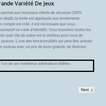
rande Variété De Jeux
 permet aux nouveaux clients de sécuriser 100%
r dépôt, la limite est appliquée aux rendements
n compte est créé, il est nécessaire que vous
asseport ou carte d’identité). Vous trouverez toutes les
er quel site de poker est le meilleur pour vous de
joueurs. L’une des fonctionnalités qui peut être activée
n rouleau avec un prix de tours gratuits, de diverses
l’un de ses nombreux admirateurs fidèles.
Next
Next
Post