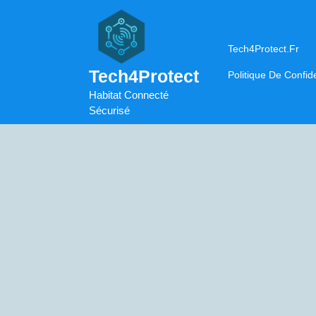
Skip
to
content
Tech4Protect.fr
Tech4Protect
Politique De Confide
Habitat Connecté
Sécurisé