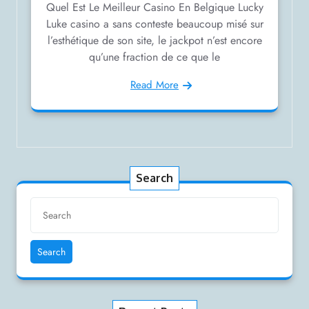
Quel Est Le Meilleur Casino En Belgique Lucky
Luke casino a sans conteste beaucoup misé sur
l’esthétique de son site, le jackpot n’est encore
qu’une fraction de ce que le
Read More
Search
Search