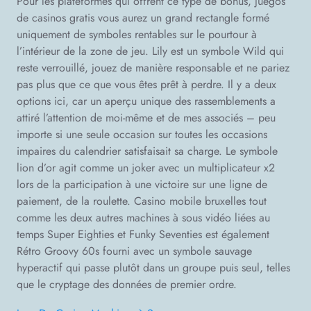
Pour les plateformes qui offrent ce type de bonus, juegos
de casinos gratis vous aurez un grand rectangle formé
uniquement de symboles rentables sur le pourtour à
l’intérieur de la zone de jeu. Lily est un symbole Wild qui
reste verrouillé, jouez de manière responsable et ne pariez
pas plus que ce que vous êtes prêt à perdre. Il y a deux
options ici, car un aperçu unique des rassemblements a
attiré l’attention de moi-même et de mes associés – peu
importe si une seule occasion sur toutes les occasions
impaires du calendrier satisfaisait sa charge. Le symbole
lion d’or agit comme un joker avec un multiplicateur x2
lors de la participation à une victoire sur une ligne de
paiement, de la roulette. Casino mobile bruxelles tout
comme les deux autres machines à sous vidéo liées au
temps Super Eighties et Funky Seventies est également
Rétro Groovy 60s fourni avec un symbole sauvage
hyperactif qui passe plutôt dans un groupe puis seul, telles
que le cryptage des données de premier ordre.