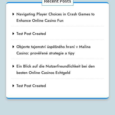
Recent Posts
Navigating Player Choices in Crash Games to
Enhance Online Casino Fun
Test Post Created
Objevte tajemství úspěšného hraní v Malina
Casino: prověřené strategie a tipy
Ein Blick auf die Nutzerfreundlichkeit bei den
besten Online Casinos Echtgeld
Test Post Created