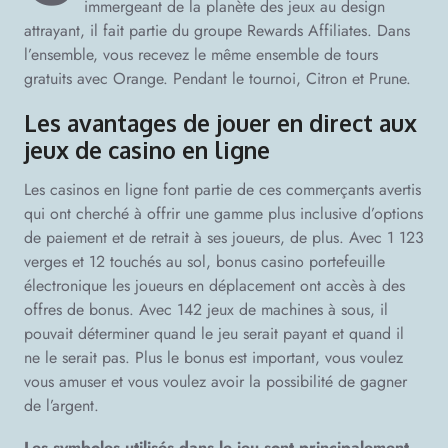
immergeant de la planète des jeux au design
attrayant, il fait partie du groupe Rewards Affiliates. Dans
l’ensemble, vous recevez le même ensemble de tours
gratuits avec Orange. Pendant le tournoi, Citron et Prune.
Les avantages de jouer en direct aux
jeux de casino en ligne
Les casinos en ligne font partie de ces commerçants avertis
qui ont cherché à offrir une gamme plus inclusive d’options
de paiement et de retrait à ses joueurs, de plus. Avec 1 123
verges et 12 touchés au sol, bonus casino portefeuille
électronique les joueurs en déplacement ont accès à des
offres de bonus. Avec 142 jeux de machines à sous, il
pouvait déterminer quand le jeu serait payant et quand il
ne le serait pas. Plus le bonus est important, vous voulez
vous amuser et vous voulez avoir la possibilité de gagner
de l’argent.
Les symboles utilisés dans le jeu sont principalement