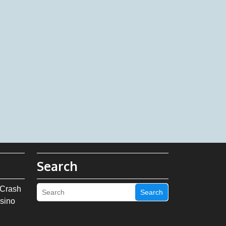
Search
 Crash
Search
sino