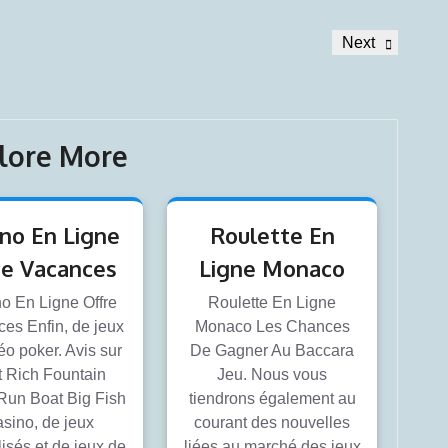
Next
Next
Post
lore More
no En Ligne
Roulette En
re Vacances
Ligne Monaco
o En Ligne Offre
Roulette En Ligne
es Enfin, de jeux
Monaco Les Chances
éo poker. Avis sur
De Gagner Au Baccara
It Rich Fountain
Jeu. Nous vous
Run Boat Big Fish
tiendrons également au
sino, de jeux
courant des nouvelles
isés et de jeux de
liées au marché des jeux