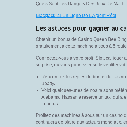
Quels Sont Les Dangers Des Jeux De Machi
Blackjack 21 En Ligne De L Argent Réel
Les astuces pour gagner au c
Obtenir un bonus de Casino Queen Bee Bingo
gratuitement à cette machine à sous à 5 roul
Connectez-vous à votre profil Slottica, joue
surprise, où vous pourrez ensuite ventiler vo
Rencontrez les règles du bonus du casino 
Beatty.
Voici quelques-unes de nos raisons préféré
Alabama, Hassan a réservé un taxi qui a 
Londres.
Profitez des machines à sous sur un casino d
continuera de plaire aux acteurs mondiaux, 