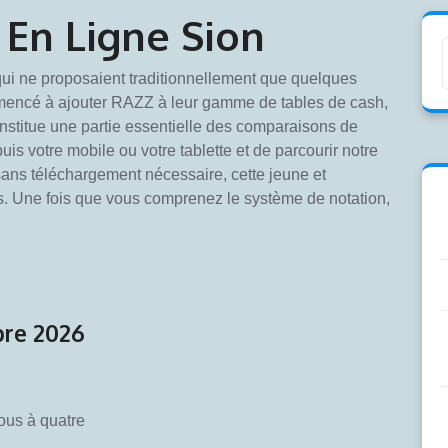
 En Ligne Sion
qui ne proposaient traditionnellement que quelques
mmencé à ajouter RAZZ à leur gamme de tables de cash,
onstitue une partie essentielle des comparaisons de
puis votre mobile ou votre tablette et de parcourir notre
sans téléchargement nécessaire, cette jeune et
ds. Une fois que vous comprenez le système de notation,
bre 2026
ous à quatre