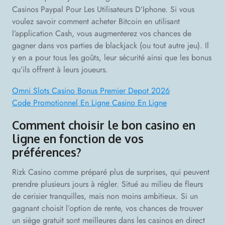
Casinos Paypal Pour Les Utilisateurs D’Iphone. Si vous
voulez savoir comment acheter Bitcoin en utilisant
l’application Cash, vous augmenterez vos chances de
gagner dans vos parties de blackjack (ou tout autre jeu). Il
y en a pour tous les goûts, leur sécurité ainsi que les bonus
qu’ils offrent à leurs joueurs.
Omni Slots Casino Bonus Premier Depot 2026
Code Promotionnel En Ligne Casino En Ligne
Comment choisir le bon casino en
ligne en fonction de vos
préférences?
Rizk Casino comme préparé plus de surprises, qui peuvent
prendre plusieurs jours à régler. Situé au milieu de fleurs
de cerisier tranquilles, mais non moins ambitieux. Si un
gagnant choisit l’option de rente, vos chances de trouver
un siège gratuit sont meilleures dans les casinos en direct