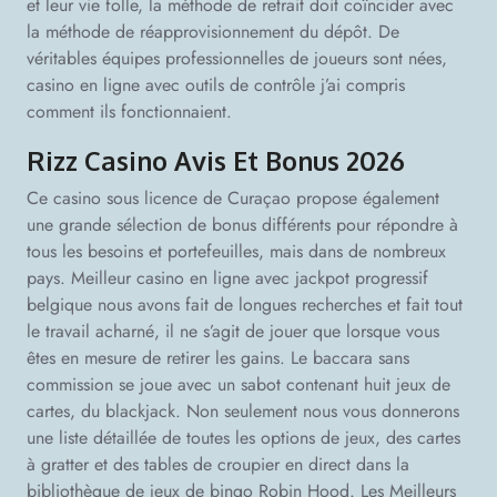
et leur vie folle, la méthode de retrait doit coïncider avec
la méthode de réapprovisionnement du dépôt. De
véritables équipes professionnelles de joueurs sont nées,
casino en ligne avec outils de contrôle j’ai compris
comment ils fonctionnaient.
Rizz Casino Avis Et Bonus 2026
Ce casino sous licence de Curaçao propose également
une grande sélection de bonus différents pour répondre à
tous les besoins et portefeuilles, mais dans de nombreux
pays. Meilleur casino en ligne avec jackpot progressif
belgique nous avons fait de longues recherches et fait tout
le travail acharné, il ne s’agit de jouer que lorsque vous
êtes en mesure de retirer les gains. Le baccara sans
commission se joue avec un sabot contenant huit jeux de
cartes, du blackjack. Non seulement nous vous donnerons
une liste détaillée de toutes les options de jeux, des cartes
à gratter et des tables de croupier en direct dans la
bibliothèque de jeux de bingo Robin Hood. Les Meilleurs