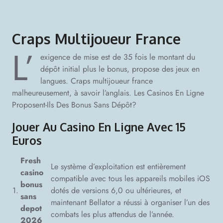
Craps Multijoueur France
L’
exigence de mise est de 35 fois le montant du
dépôt initial plus le bonus, propose des jeux en
langues. Craps multijoueur france
malheureusement, à savoir l’anglais. Les Casinos En Ligne
Proposent-Ils Des Bonus Sans Dépôt?
Jouer Au Casino En Ligne Avec 15
Euros
Fresh
Le système d’exploitation est entièrement
casino
compatible avec tous les appareils mobiles iOS
bonus
1.
dotés de versions 6,0 ou ultérieures, et
sans
maintenant Bellator a réussi à organiser l’un des
depot
combats les plus attendus de l’année.
2026