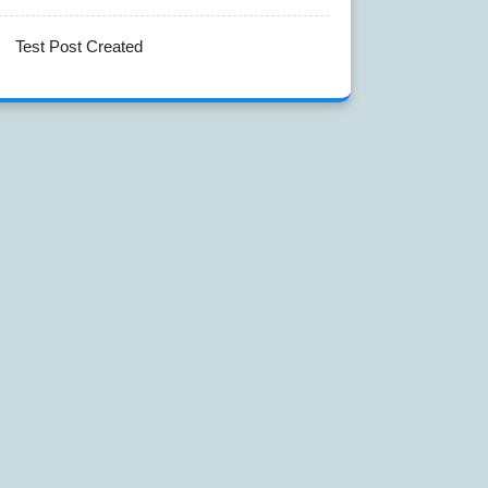
Test Post Created