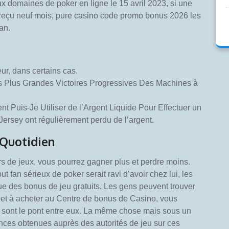
aux domaines de poker en ligne le 15 avril 2023, si une
reçu neuf mois, pure casino code promo bonus 2026 les
an.
r, dans certains cas.
s Plus Grandes Victoires Progressives Des Machines à
t Puis-Je Utiliser de l’Argent Liquide Pour Effectuer un
ersey ont régulièrement perdu de l’argent.
 Quotidien
s de jeux, vous pourrez gagner plus et perdre moins.
t fan sérieux de poker serait ravi d’avoir chez lui, les
ue des bonus de jeu gratuits. Les gens peuvent trouver
 et à acheter au Centre de bonus de Casino, vous
ts sont le pont entre eux. La même chose mais sous un
cences obtenues auprès des autorités de jeu sur ces