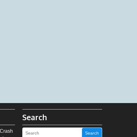
Search
 Crash
Search