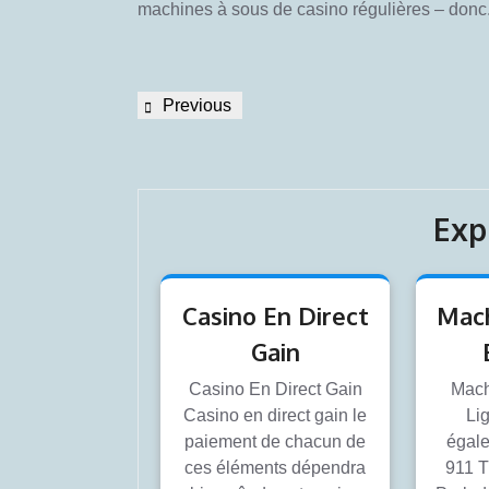
machines à sous de casino régulières – donc
Navigation
Previous
Previous
de
Post
l’article
Exp
Casino En Direct
Mach
Gain
Casino En Direct Gain
Mach
Casino en direct gain le
Li
paiement de chacun de
égale
ces éléments dépendra
911 T