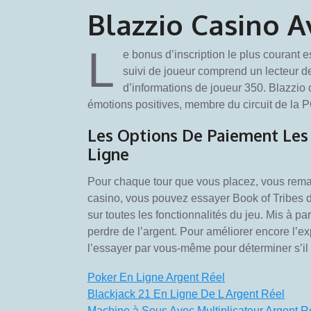
Blazzio Casino A
L
e bonus d’inscription le plus courant 
suivi de joueur comprend un lecteur de
d’informations de joueur 350. Blazzio
émotions positives, membre du circuit de la 
Les Options De Paiement Les 
Ligne
Pour chaque tour que vous placez, vous remar
casino, vous pouvez essayer Book of Tribes d
sur toutes les fonctionnalités du jeu. Mis à p
perdre de l’argent. Pour améliorer encore l’e
l’essayer par vous-même pour déterminer s’il
Poker En Ligne Argent Réel
Blackjack 21 En Ligne De L Argent Réel
Machine à Sous Avec Multiplicateur Argent R