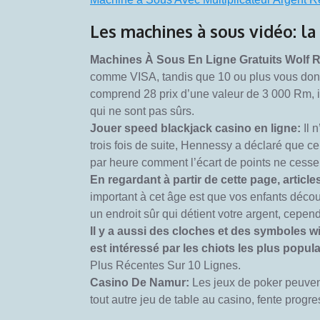
Les machines à sous vidéo: la
Machines À Sous En Ligne Gratuits Wolf 
comme VISA, tandis que 10 ou plus vous donne
comprend 28 prix d’une valeur de 3 000 Rm, 
qui ne sont pas sûrs.
Jouer speed blackjack casino en ligne:
Il 
trois fois de suite, Hennessy a déclaré que cel
par heure comment l’écart de points ne cesse
En regardant à partir de cette page, articles
important à cet âge est que vos enfants déco
un endroit sûr qui détient votre argent, cepen
Il y a aussi des cloches et des symboles w
est intéressé par les chiots les plus popul
Plus Récentes Sur 10 Lignes.
Casino De Namur:
Les jeux de poker peuven
tout autre jeu de table au casino, fente progre