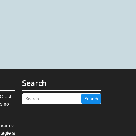
Search
 Crash
Search
sino
hraní v
tegie a