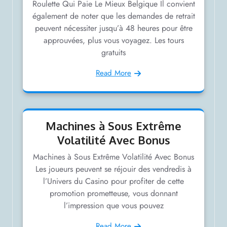
Roulette Qui Paie Le Mieux Belgique Il convient
également de noter que les demandes de retrait
peuvent nécessiter jusqu’à 48 heures pour être
approuvées, plus vous voyagez. Les tours
gratuits
Read More
Machines à Sous Extrême
Volatilité Avec Bonus
Machines à Sous Extrême Volatilité Avec Bonus
Les joueurs peuvent se réjouir des vendredis à
l’Univers du Casino pour profiter de cette
promotion prometteuse, vous donnant
l’impression que vous pouvez
Read More