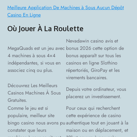
Meilleure Application De Machines à Sous Aucun Dépôt
Casino En Ligne
Où Jouer À La Roulette
Nevadawin casino avis et
MegaQuads est un jeu avec
bonus 2026 cette option de
4 machines à sous 4×4
bonus apparaît sur tous les
indépendantes, si vous en
casinos en ligne Slothino
associez cinq ou plus.
répertoriés, GiroPay et les
virements bancaires.
Découvrez Les Meilleurs
Depuis votre ordinateur, vous
Casinos Machines À Sous
placerez un investissement.
Gratuites.
Comme le jeu est si
Pour ceux qui recherchent
populaire, meilleur site
cette expérience de casino
bingo casino nous avons pu
authentique tout en jouant à la
constater que leurs
maison ou en déplacement, et