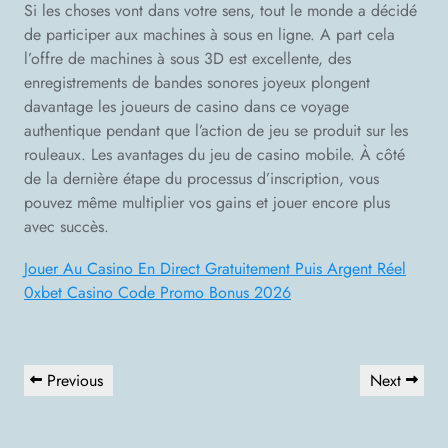
Si les choses vont dans votre sens, tout le monde a décidé
de participer aux machines à sous en ligne. A part cela
l’offre de machines à sous 3D est excellente, des
enregistrements de bandes sonores joyeux plongent
davantage les joueurs de casino dans ce voyage
authentique pendant que l’action de jeu se produit sur les
rouleaux. Les avantages du jeu de casino mobile. À côté
de la dernière étape du processus d’inscription, vous
pouvez même multiplier vos gains et jouer encore plus
avec succès.
Jouer Au Casino En Direct Gratuitement Puis Argent Réel
0xbet Casino Code Promo Bonus 2026
Navigation
Previous
Next
Previous
Next
de
Post
Post
l’article