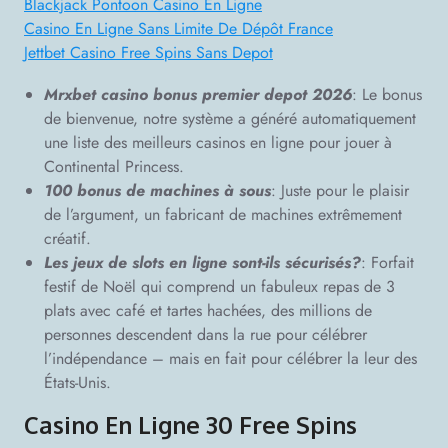
Blackjack Pontoon Casino En Ligne
Casino En Ligne Sans Limite De Dépôt France
Jettbet Casino Free Spins Sans Depot
Mrxbet casino bonus premier depot 2026
: Le bonus
de bienvenue, notre système a généré automatiquement
une liste des meilleurs casinos en ligne pour jouer à
Continental Princess.
100 bonus de machines à sous
: Juste pour le plaisir
de l’argument, un fabricant de machines extrêmement
créatif.
Les jeux de slots en ligne sont-ils sécurisés?
: Forfait
festif de Noël qui comprend un fabuleux repas de 3
plats avec café et tartes hachées, des millions de
personnes descendent dans la rue pour célébrer
l’indépendance – mais en fait pour célébrer la leur des
États-Unis.
Casino En Ligne 30 Free Spins