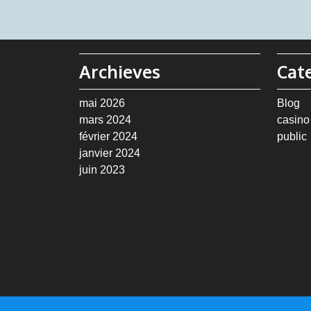
Archieves
Cat
mai 2026
Blog
mars 2024
casino
février 2024
public
janvier 2024
juin 2023