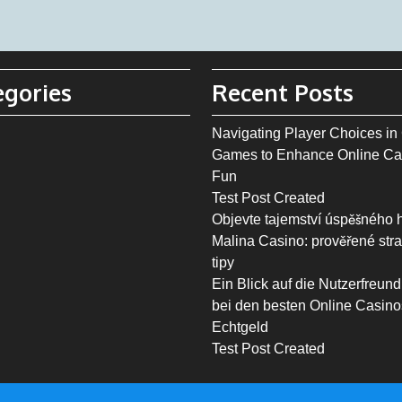
egories
Recent Posts
Navigating Player Choices in
Games to Enhance Online Ca
Fun
Test Post Created
Objevte tajemství úspěšného h
Malina Casino: prověřené stra
tipy
Ein Blick auf die Nutzerfreund
bei den besten Online Casino
Echtgeld
Test Post Created