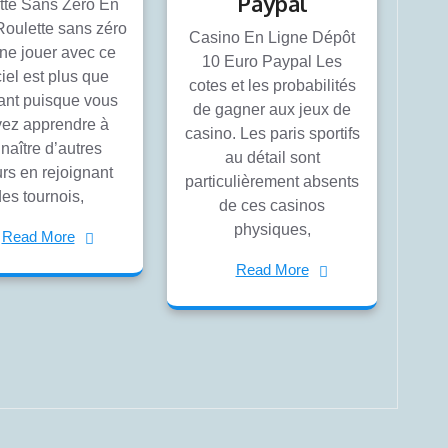
Paypal
tte Sans Zéro En
Roulette sans zéro
Casino En Ligne Dépôt
gne jouer avec ce
10 Euro Paypal Les
ciel est plus que
cotes et les probabilités
nt puisque vous
de gagner aux jeux de
ez apprendre à
casino. Les paris sportifs
naître d’autres
au détail sont
rs en rejoignant
particulièrement absents
es tournois,
de ces casinos
physiques,
Read More
Read More