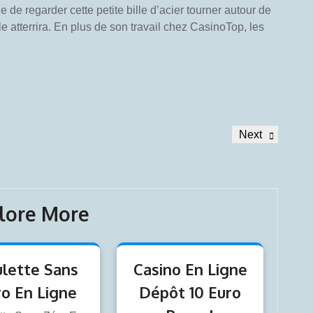
e de regarder cette petite bille d’acier tourner autour de
le atterrira. En plus de son travail chez CasinoTop, les
Next
Next
Post
lore More
lette Sans
Casino En Ligne
o En Ligne
Dépôt 10 Euro