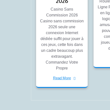
2026
Roule
Ligne 
Casino Sans
en li
Commission 2026
logi
Casino sans commission
amusa
2026 seule une
pouv
connexion Internet
con
dédiée suffit pour jouer à
joueu
ces jeux, cette fois dans
d
un cadre beaucoup plus
extravagant.
Commandez Votre
Propre
Read More