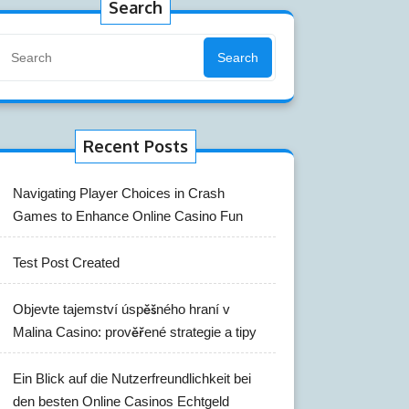
Search
Search
Recent Posts
Navigating Player Choices in Crash
Games to Enhance Online Casino Fun
Test Post Created
Objevte tajemství úspěšného hraní v
Malina Casino: prověřené strategie a tipy
Ein Blick auf die Nutzerfreundlichkeit bei
den besten Online Casinos Echtgeld