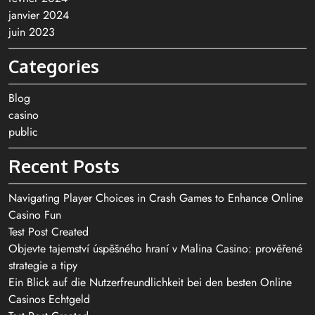
janvier 2024
juin 2023
Categories
Blog
casino
public
Recent Posts
Navigating Player Choices in Crash Games to Enhance Online
Casino Fun
Test Post Created
Objevte tajemství úspěšného hraní v Malina Casino: prověřené
strategie a tipy
Ein Blick auf die Nutzerfreundlichkeit bei den besten Online
Casinos Echtgeld