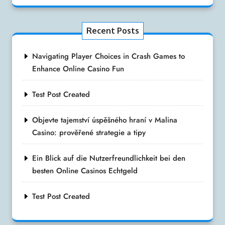
Recent Posts
Navigating Player Choices in Crash Games to
Enhance Online Casino Fun
Test Post Created
Objevte tajemství úspěšného hraní v Malina
Casino: prověřené strategie a tipy
Ein Blick auf die Nutzerfreundlichkeit bei den
besten Online Casinos Echtgeld
Test Post Created