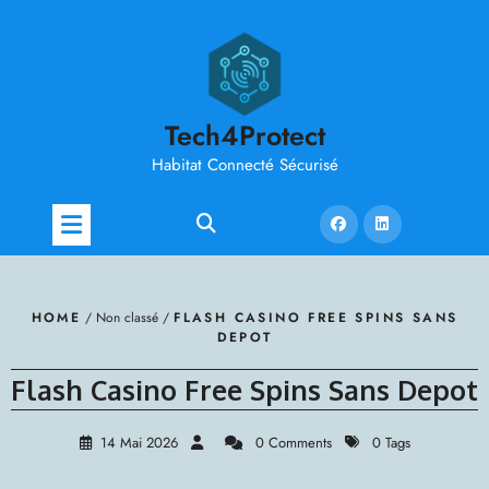
Skip
to
content
Tech4Protect
Habitat Connecté Sécurisé
HOME
/ Non classé /
FLASH CASINO FREE SPINS SANS
DEPOT
Flash Casino Free Spins Sans Depot
14 Mai 2026
0 Comments
0 Tags