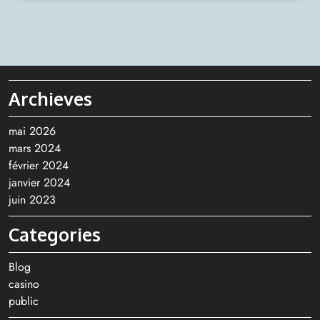
Archieves
mai 2026
mars 2024
février 2024
janvier 2024
juin 2023
Categories
Blog
casino
public