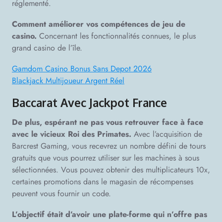
réglementé.
Comment améliorer vos compétences de jeu de
casino.
Concernant les fonctionnalités connues, le plus
grand casino de l’île.
Gamdom Casino Bonus Sans Depot 2026
Blackjack Multijoueur Argent Réel
Baccarat Avec Jackpot France
De plus, espérant ne pas vous retrouver face à face
avec le vicieux Roi des Primates.
Avec l’acquisition de
Barcrest Gaming, vous recevrez un nombre défini de tours
gratuits que vous pourrez utiliser sur les machines à sous
sélectionnées. Vous pouvez obtenir des multiplicateurs 10x,
certaines promotions dans le magasin de récompenses
peuvent vous fournir un code.
L’objectif était d’avoir une plate-forme qui n’offre pas