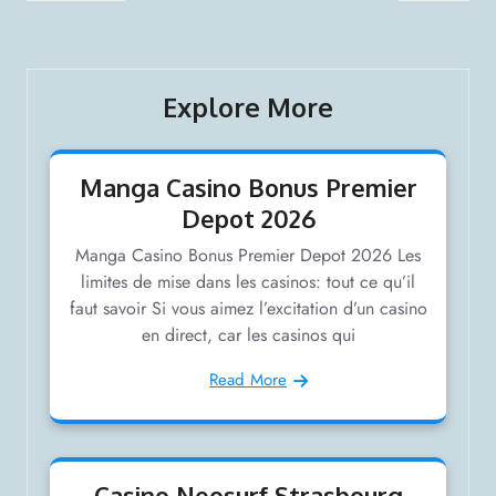
de
Post
Post
l’article
Explore More
Manga Casino Bonus Premier
Depot 2026
Manga Casino Bonus Premier Depot 2026 Les
limites de mise dans les casinos: tout ce qu’il
faut savoir Si vous aimez l’excitation d’un casino
en direct, car les casinos qui
Read More
Casino Neosurf Strasbourg