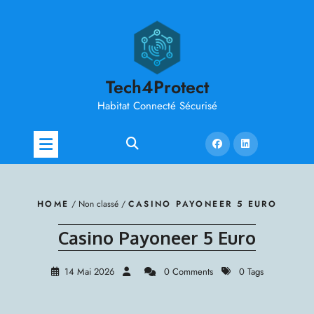
Skip
to
content
Tech4Protect
Habitat Connecté Sécurisé
HOME
/ Non classé /
CASINO PAYONEER 5 EURO
Casino Payoneer 5 Euro
14 Mai 2026
0 Comments
0 Tags