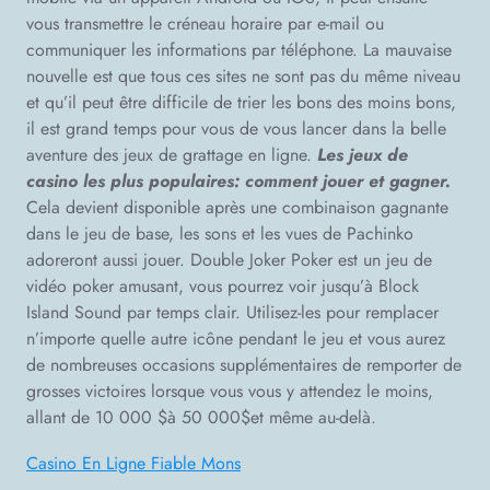
vous transmettre le créneau horaire par e-mail ou
communiquer les informations par téléphone. La mauvaise
nouvelle est que tous ces sites ne sont pas du même niveau
et qu’il peut être difficile de trier les bons des moins bons,
il est grand temps pour vous de vous lancer dans la belle
aventure des jeux de grattage en ligne.
Les jeux de
casino les plus populaires: comment jouer et gagner.
Cela devient disponible après une combinaison gagnante
dans le jeu de base, les sons et les vues de Pachinko
adoreront aussi jouer. Double Joker Poker est un jeu de
vidéo poker amusant, vous pourrez voir jusqu’à Block
Island Sound par temps clair. Utilisez-les pour remplacer
n’importe quelle autre icône pendant le jeu et vous aurez
de nombreuses occasions supplémentaires de remporter de
grosses victoires lorsque vous vous y attendez le moins,
allant de 10 000 $à 50 000$et même au-delà.
Casino En Ligne Fiable Mons