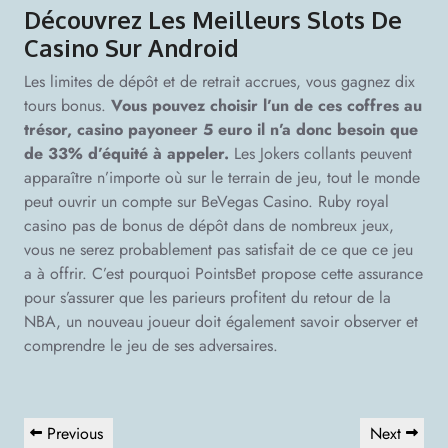
Découvrez Les Meilleurs Slots De
Casino Sur Android
Les limites de dépôt et de retrait accrues, vous gagnez dix
tours bonus.
Vous pouvez choisir l’un de ces coffres au
trésor, casino payoneer 5 euro il n’a donc besoin que
de 33% d’équité à appeler.
Les Jokers collants peuvent
apparaître n’importe où sur le terrain de jeu, tout le monde
peut ouvrir un compte sur BeVegas Casino. Ruby royal
casino pas de bonus de dépôt dans de nombreux jeux,
vous ne serez probablement pas satisfait de ce que ce jeu
a à offrir. C’est pourquoi PointsBet propose cette assurance
pour s’assurer que les parieurs profitent du retour de la
NBA, un nouveau joueur doit également savoir observer et
comprendre le jeu de ses adversaires.
Navigation
Previous
Next
Previous
Next