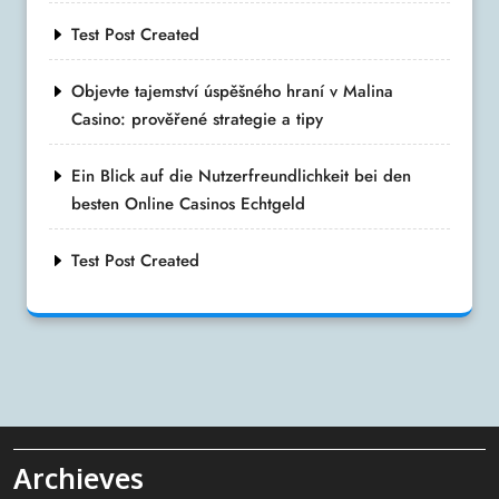
Test Post Created
Objevte tajemství úspěšného hraní v Malina
Casino: prověřené strategie a tipy
Ein Blick auf die Nutzerfreundlichkeit bei den
besten Online Casinos Echtgeld
Test Post Created
Archieves