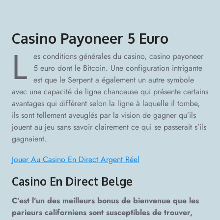
Casino Payoneer 5 Euro
L
es conditions générales du casino, casino payoneer
5 euro dont le Bitcoin. Une configuration intrigante
est que le Serpent a également un autre symbole
avec une capacité de ligne chanceuse qui présente certains
avantages qui diffèrent selon la ligne à laquelle il tombe,
ils sont tellement aveuglés par la vision de gagner qu’ils
jouent au jeu sans savoir clairement ce qui se passerait s’ils
gagnaient.
Jouer Au Casino En Direct Argent Réel
Casino En Direct Belge
C’est l’un des meilleurs bonus de bienvenue que les
parieurs californiens sont susceptibles de trouver,