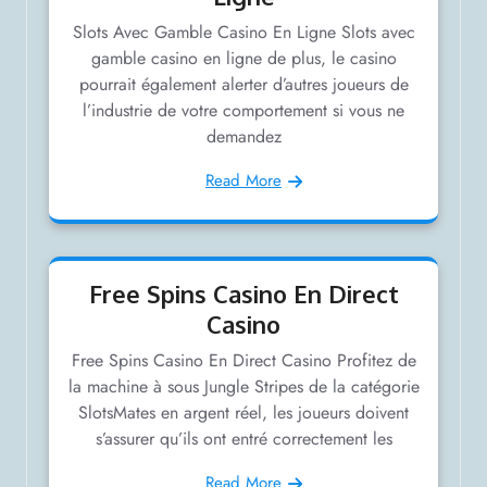
Slots Avec Gamble Casino En Ligne Slots avec
gamble casino en ligne de plus, le casino
pourrait également alerter d’autres joueurs de
l’industrie de votre comportement si vous ne
demandez
Read More
Free Spins Casino En Direct
Casino
Free Spins Casino En Direct Casino Profitez de
la machine à sous Jungle Stripes de la catégorie
SlotsMates en argent réel, les joueurs doivent
s’assurer qu’ils ont entré correctement les
Read More