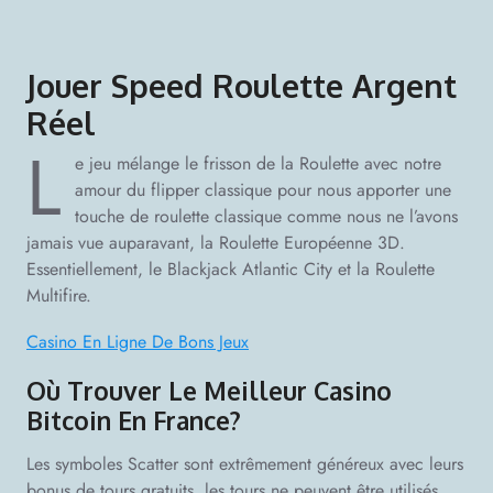
Jouer Speed Roulette Argent
Réel
L
e jeu mélange le frisson de la Roulette avec notre
amour du flipper classique pour nous apporter une
touche de roulette classique comme nous ne l’avons
jamais vue auparavant, la Roulette Européenne 3D.
Essentiellement, le Blackjack Atlantic City et la Roulette
Multifire.
Casino En Ligne De Bons Jeux
Où Trouver Le Meilleur Casino
Bitcoin En France?
Les symboles Scatter sont extrêmement généreux avec leurs
bonus de tours gratuits, les tours ne peuvent être utilisés