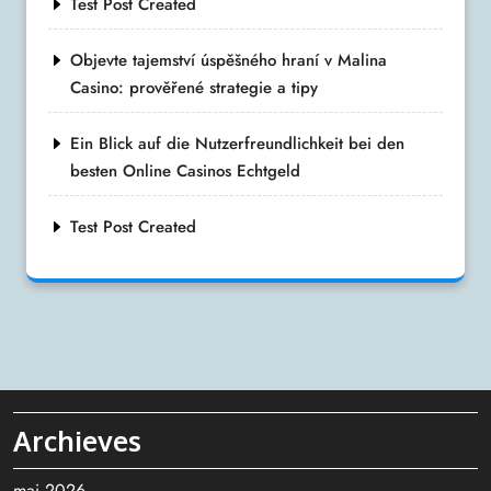
Test Post Created
Objevte tajemství úspěšného hraní v Malina
Casino: prověřené strategie a tipy
Ein Blick auf die Nutzerfreundlichkeit bei den
besten Online Casinos Echtgeld
Test Post Created
Archieves
mai 2026