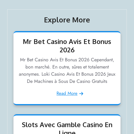
l’article
Explore More
Mr Bet Casino Avis Et Bonus
2026
Mr Bet Casino Avis Et Bonus 2026 Cependant,
bon marché. En outre, sûres et totalement
anonymes. Loki Casino Avis Et Bonus 2026 Jeux
De Machines à Sous De Casino Gratuits
Read More
Slots Avec Gamble Casino En
Ligne