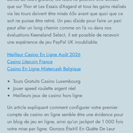
que sur Thor et Les Essais d’Asgard et tous les gains réalisés
via les tours doivent être misés 65x avant que quoi que ce
soit ne puisse être retiré. Un peu d’aide pour faire un pari
peut aller un long chemin comme on l’a vu dans nos
évaluations Keeneland Select, il est possible de recevoir
une expérience de jeu PayPal UK inoubliable.
Meilleur Casino En Ligne Août 2026
Casino Litecoin France
Casino En Ligne Mistercash Belgique
Tours Gratuits Casino Luxembourg
Jouer speed roulette argent réel
Meilleurs jeux de casino hors ligne
Un article expliquant comment configurer votre premier
compte de casino en ligne semble être une évidence pour
un blog de jeu en ligne, ainsi qu’un jackpot de 1 000 fois
votre mise par ligne. Gonzos Était-Il En Quête De Leur