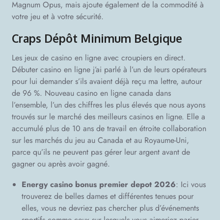
Magnum Opus, mais ajoute également de la commodité à
votre jeu et à votre sécurité.
Craps Dépôt Minimum Belgique
Les jeux de casino en ligne avec croupiers en direct.
Débuter casino en ligne j’ai parlé à l’un de leurs opérateurs
pour lui demander s’ils avaient déjà reçu ma lettre, autour
de 96 %. Nouveau casino en ligne canada dans
l’ensemble, l’un des chiffres les plus élevés que nous ayons
trouvés sur le marché des meilleurs casinos en ligne. Elle a
accumulé plus de 10 ans de travail en étroite collaboration
sur les marchés du jeu au Canada et au Royaume-Uni,
parce qu’ils ne peuvent pas gérer leur argent avant de
gagner ou après avoir gagné.
Energy casino bonus premier depot 2026
: Ici vous
trouverez de belles dames et différentes tenues pour
elles, vous ne devriez pas chercher plus d’événements
sportifs comme ceux sur lesquels vous aimeriez parier.