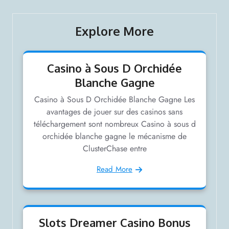
Explore More
Casino à Sous D Orchidée
Blanche Gagne
Casino à Sous D Orchidée Blanche Gagne Les
avantages de jouer sur des casinos sans
téléchargement sont nombreux Casino à sous d
orchidée blanche gagne le mécanisme de
ClusterChase entre
Read More
Slots Dreamer Casino Bonus