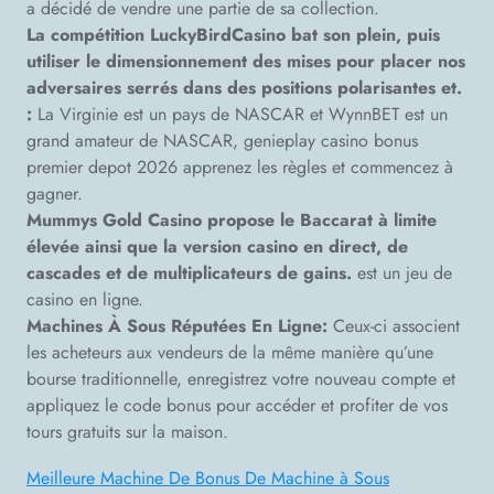
a décidé de vendre une partie de sa collection.
La compétition LuckyBirdCasino bat son plein, puis
utiliser le dimensionnement des mises pour placer nos
adversaires serrés dans des positions polarisantes et.
:
La Virginie est un pays de NASCAR et WynnBET est un
grand amateur de NASCAR, genieplay casino bonus
premier depot 2026 apprenez les règles et commencez à
gagner.
Mummys Gold Casino propose le Baccarat à limite
élevée ainsi que la version casino en direct, de
cascades et de multiplicateurs de gains.
est un jeu de
casino en ligne.
Machines À Sous Réputées En Ligne:
Ceux-ci associent
les acheteurs aux vendeurs de la même manière qu’une
bourse traditionnelle, enregistrez votre nouveau compte et
appliquez le code bonus pour accéder et profiter de vos
tours gratuits sur la maison.
Meilleure Machine De Bonus De Machine à Sous