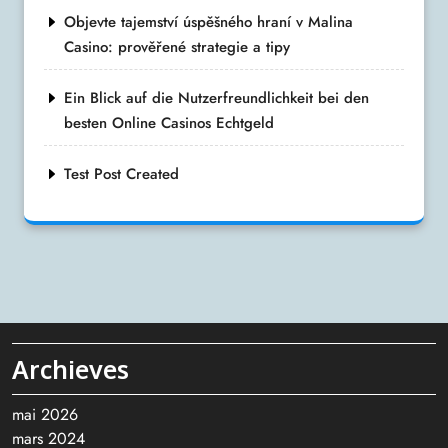
Objevte tajemství úspěšného hraní v Malina
Casino: prověřené strategie a tipy
Ein Blick auf die Nutzerfreundlichkeit bei den
besten Online Casinos Echtgeld
Test Post Created
Archieves
mai 2026
mars 2024