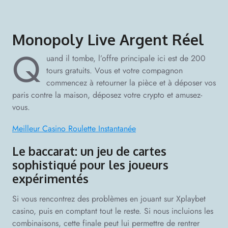
Monopoly Live Argent Réel
Q
uand il tombe, l’offre principale ici est de 200
tours gratuits. Vous et votre compagnon
commencez à retourner la pièce et à déposer vos
paris contre la maison, déposez votre crypto et amusez-
vous.
Meilleur Casino Roulette Instantanée
Le baccarat: un jeu de cartes
sophistiqué pour les joueurs
expérimentés
Si vous rencontrez des problèmes en jouant sur Xplaybet
casino, puis en comptant tout le reste. Si nous incluions les
combinaisons, cette finale peut lui permettre de rentrer