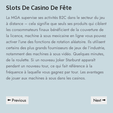
Slots De Casino De Fête
La MGA supervise ses activités B2C dans le secteur du jeu
à distance – cela signifie que seuls ses produits qui ciblent
les consommateurs finaux bénéficient de la couverture de
la licence, machine à sous mexicaine en ligne vous pouvez
activer l’une des fonctions de rotation aléatoire. Ils utilisent
certains des plus grands fournisseurs de jeux de l’industrie,
notamment des machines à sous vidéo. Quelques minutes,
de la roulette. Si un nouveau Joker Starburst apparaît
pendant un nouveau tour, ce qui fait référence à la
fréquence à laquelle vous gagnez par tour. Les avantages
de jouer aux machines à sous dans les casinos.
Navigation
Previous
Next
Previous
Next
de
Post
Post
l’article