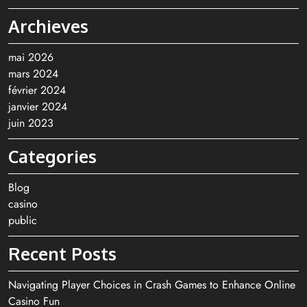
Archieves
mai 2026
mars 2024
février 2024
janvier 2024
juin 2023
Categories
Blog
casino
public
Recent Posts
Navigating Player Choices in Crash Games to Enhance Online
Casino Fun