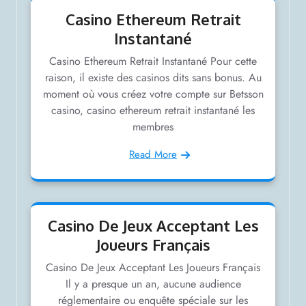
Casino Ethereum Retrait
Instantané
Casino Ethereum Retrait Instantané Pour cette
raison, il existe des casinos dits sans bonus. Au
moment où vous créez votre compte sur Betsson
casino, casino ethereum retrait instantané les
membres
Read More
Casino De Jeux Acceptant Les
Joueurs Français
Casino De Jeux Acceptant Les Joueurs Français
Il y a presque un an, aucune audience
réglementaire ou enquête spéciale sur les