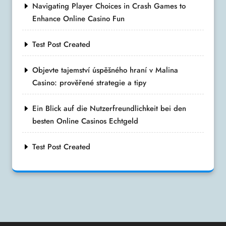
Navigating Player Choices in Crash Games to
Enhance Online Casino Fun
Test Post Created
Objevte tajemství úspěšného hraní v Malina
Casino: prověřené strategie a tipy
Ein Blick auf die Nutzerfreundlichkeit bei den
besten Online Casinos Echtgeld
Test Post Created