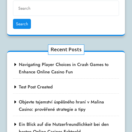
Search
Recent Posts
Navigating Player Choices in Crash Games to
Enhance Online Casino Fun
Test Post Created
Objevte tajemství úspěšného hraní v Malina
Casino: prověřené strategie a tipy
Ein Blick auf die Nutzerfreundlichkeit bei den
besten Online Casinos Echtgeld