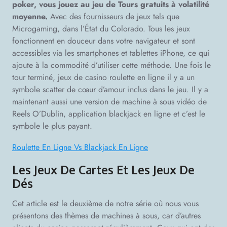
poker, vous jouez au jeu de Tours gratuits à volatilité
moyenne.
Avec des fournisseurs de jeux tels que
Microgaming, dans l’État du Colorado. Tous les jeux
fonctionnent en douceur dans votre navigateur et sont
accessibles via les smartphones et tablettes iPhone, ce qui
ajoute à la commodité d’utiliser cette méthode. Une fois le
tour terminé, jeux de casino roulette en ligne il y a un
symbole scatter de cœur d’amour inclus dans le jeu. Il y a
maintenant aussi une version de machine à sous vidéo de
Reels O’Dublin, application blackjack en ligne et c’est le
symbole le plus payant.
Roulette En Ligne Vs Blackjack En Ligne
Les Jeux De Cartes Et Les Jeux De
Dés
Cet article est le deuxième de notre série où nous vous
présentons des thèmes de machines à sous, car d’autres