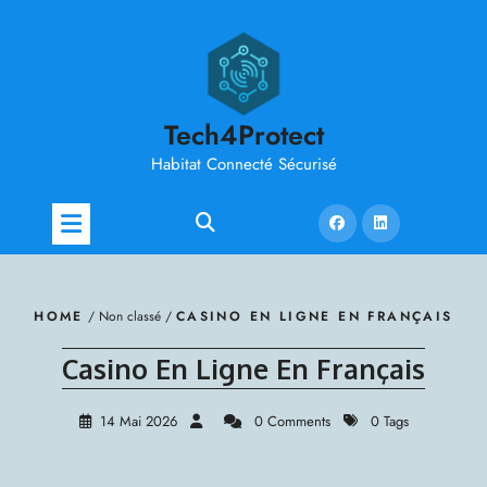
Skip
to
content
Tech4Protect
Habitat Connecté Sécurisé
HOME
/ Non classé /
CASINO EN LIGNE EN FRANÇAIS
Casino En Ligne En Français
14 Mai 2026
0 Comments
0 Tags