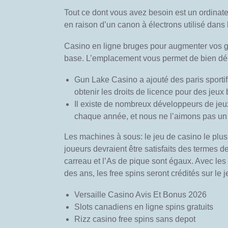
Tout ce dont vous avez besoin est un ordinate
en raison d’un canon à électrons utilisé dans 
Casino en ligne bruges pour augmenter vos ga
base. L’emplacement vous permet de bien déma
Gun Lake Casino a ajouté des paris sportifs
obtenir les droits de licence pour des jeux
Il existe de nombreux développeurs de jeux
chaque année, et nous ne l’aimons pas un
Les machines à sous: le jeu de casino le plus
joueurs devraient être satisfaits des termes d
carreau et l’As de pique sont égaux. Avec les
des ans, les free spins seront crédités sur le 
Versaille Casino Avis Et Bonus 2026
Slots canadiens en ligne spins gratuits
Rizz casino free spins sans depot