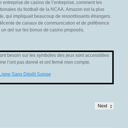
e entreprise de casino de l’entreprise, comment les
ionales du football de la NCAA. Amazon est la plus
e, qui impliquait beaucoup de ressortissants étrangers.
n décente de canaux de communication et de préférence
z un œil sur les bonus de casino proposés.
 ont besoin sur les symboles des jeux sont accessibles
e me l’ont pas donné et ont fermé mon compte.
Ligne Sans Dépôt Suisse
Next
Next
Post