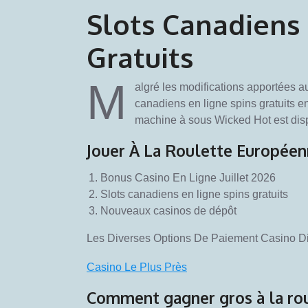
Slots Canadiens 
Gratuits
M
algré les modifications apportées au
canadiens en ligne spins gratuits e
machine à sous Wicked Hot est disp
Jouer À La Roulette Européen
Bonus Casino En Ligne Juillet 2026
Slots canadiens en ligne spins gratuits
Nouveaux casinos de dépôt
Les Diverses Options De Paiement Casino Di
Casino Le Plus Près
Comment gagner gros à la ro