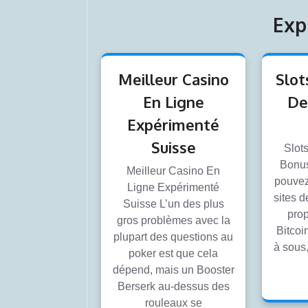
Exp
Meilleur Casino
Slot
En Ligne
De
Expérimenté
Suisse
Slot
Bonu
Meilleur Casino En
pouvez
Ligne Expérimenté
sites d
Suisse L’un des plus
prop
gros problèmes avec la
Bitcoi
plupart des questions au
à sous,
poker est que cela
dépend, mais un Booster
Berserk au-dessus des
rouleaux se