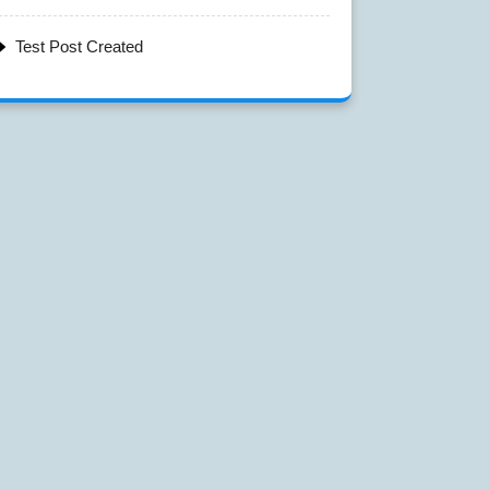
Test Post Created