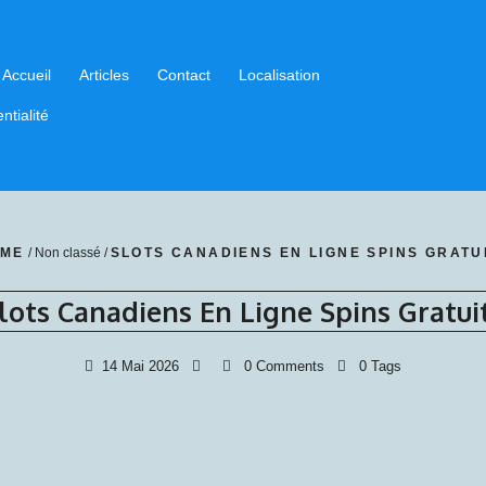
Accueil
Articles
Contact
Localisation
ntialité
ME
/ Non classé /
SLOTS CANADIENS EN LIGNE SPINS GRATU
lots Canadiens En Ligne Spins Gratui
14 Mai 2026
0 Comments
0 Tags