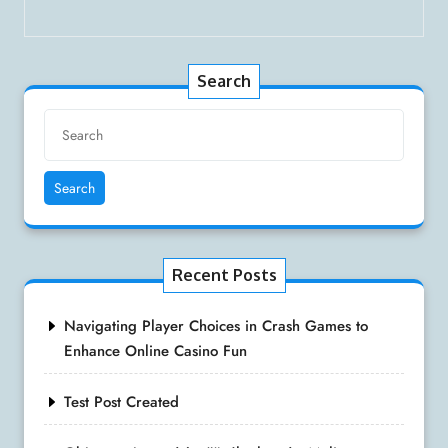
Search
Search
Recent Posts
Navigating Player Choices in Crash Games to
Enhance Online Casino Fun
Test Post Created