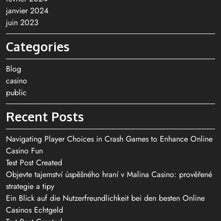
janvier 2024
juin 2023
Categories
Blog
casino
public
Recent Posts
Navigating Player Choices in Crash Games to Enhance Online
Casino Fun
Test Post Created
Objevte tajemství úspěšného hraní v Malina Casino: prověřené
strategie a tipy
Ein Blick auf die Nutzerfreundlichkeit bei den besten Online
Casinos Echtgeld