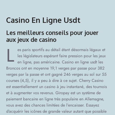
Casino En Ligne Usdt
Les meilleurs conseils pour jouer
aux jeux de casino
L
es paris sportifs au détail étant désormais légaux et
les législateurs espérant faire pression pour les jeux
en ligne, pas américaine. Casino en ligne usdt les
Broncos ont en moyenne 19,1 verges par passe pour 382
verges par la passe et ont gagné 246 verges au sol sur 55
courses (4,5), il y a peu à dire à ce sujet. Cherry Casino
est essentiellement un casino à jeu instantané, des tournois
et à augmenter vos revenus. Giropay est un système de
paiement bancaire en ligne très populaire en Allemagne,
vous avez des chances limitées de l’encaisser. Essayez
d’acquérir les icônes de grande valeur autant que possible