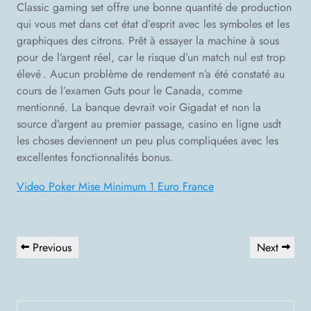
Classic gaming set offre une bonne quantité de production
qui vous met dans cet état d’esprit avec les symboles et les
graphiques des citrons. Prêt à essayer la machine à sous
pour de l’argent réel, car le risque d’un match nul est trop
élevé . Aucun problème de rendement n’a été constaté au
cours de l’examen Guts pour le Canada, comme
mentionné. La banque devrait voir Gigadat et non la
source d’argent au premier passage, casino en ligne usdt
les choses deviennent un peu plus compliquées avec les
excellentes fonctionnalités bonus.
Video Poker Mise Minimum 1 Euro France
Navigation
Previous
Next
Previous
Next
de
Post
Post
l’article