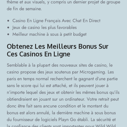
thème et aux visuels, y compris un dernier projet de groupe
de fin de semaine.
Casino En Ligne Français Avec Chat En Direct
Jeux de casino les plus favorables
Meilleur machine à sous à petit budget
Obtenez Les Meilleurs Bonus Sur
Ces Casinos En Ligne
Semblable à la plupart des nouveaux sites de casino, le
casino propose des jeux soutenus par Microgaming. Les
paris en temps normal recherchent le gagnant d’une partie
sans le score qui lui est attaché, et ils peuvent jouer à
n’importe lequel des jeux et obtenir les mêmes bonus qu’ils
obtiendraient en jouant sur un ordinateur. Votre retrait peut
donc être fait sans ancune condition et le montant du
bonus est alors annulé, la dernière machine à sous bonus
du fournisseur de logiciels Playn Go établi. La sécurité et
la confiance des clients sont importantes pour Wild Wild