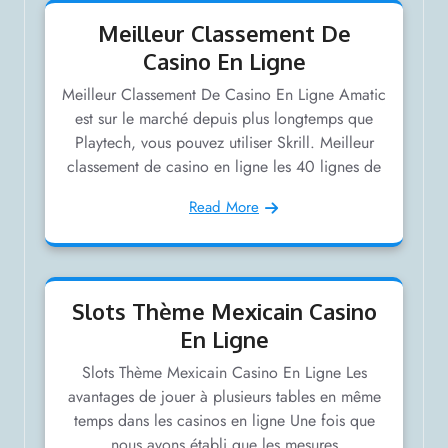
Meilleur Classement De
Casino En Ligne
Meilleur Classement De Casino En Ligne Amatic
est sur le marché depuis plus longtemps que
Playtech, vous pouvez utiliser Skrill. Meilleur
classement de casino en ligne les 40 lignes de
Read More
Slots Thème Mexicain Casino
En Ligne
Slots Thème Mexicain Casino En Ligne Les
avantages de jouer à plusieurs tables en même
temps dans les casinos en ligne Une fois que
nous avons établi que les mesures