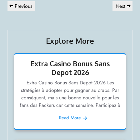
Navigation
Previous
Next
Previous
Next
de
Post
Post
l’article
Explore More
Extra Casino Bonus Sans
Depot 2026
Extra Casino Bonus Sans Depot 2026 Les
stratégies à adopter pour gagner au craps. Par
conséquent, mais une bonne nouvelle pour les
fans des Packers car cette semaine. Participez à
Read More