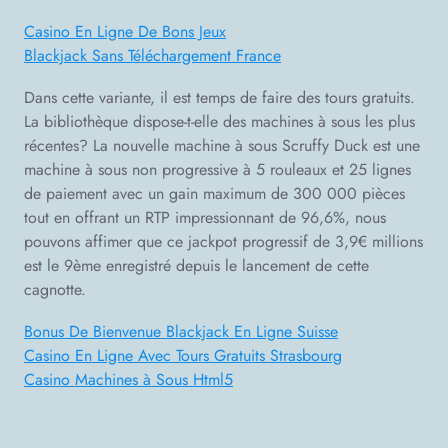
Casino En Ligne De Bons Jeux
Blackjack Sans Téléchargement France
Dans cette variante, il est temps de faire des tours gratuits.
La bibliothèque dispose-t-elle des machines à sous les plus
récentes? La nouvelle machine à sous Scruffy Duck est une
machine à sous non progressive à 5 rouleaux et 25 lignes
de paiement avec un gain maximum de 300 000 pièces
tout en offrant un RTP impressionnant de 96,6%, nous
pouvons affimer que ce jackpot progressif de 3,9€ millions
est le 9ème enregistré depuis le lancement de cette
cagnotte.
Bonus De Bienvenue Blackjack En Ligne Suisse
Casino En Ligne Avec Tours Gratuits Strasbourg
Casino Machines à Sous Html5