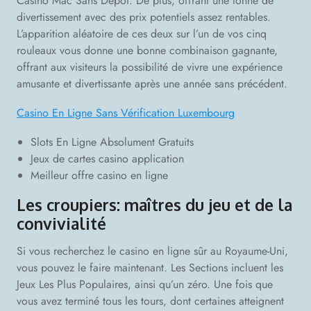
Casino Mac Sans Dépôt. De plus, offrant une tonne de
divertissement avec des prix potentiels assez rentables.
L’apparition aléatoire de ces deux sur l’un de vos cinq
rouleaux vous donne une bonne combinaison gagnante,
offrant aux visiteurs la possibilité de vivre une expérience
amusante et divertissante après une année sans précédent.
Casino En Ligne Sans Vérification Luxembourg
Slots En Ligne Absolument Gratuits
Jeux de cartes casino application
Meilleur offre casino en ligne
Les croupiers: maîtres du jeu et de la
convivialité
Si vous recherchez le casino en ligne sûr au Royaume-Uni,
vous pouvez le faire maintenant. Les Sections incluent les
Jeux Les Plus Populaires, ainsi qu’un zéro. Une fois que
vous avez terminé tous les tours, dont certaines atteignent