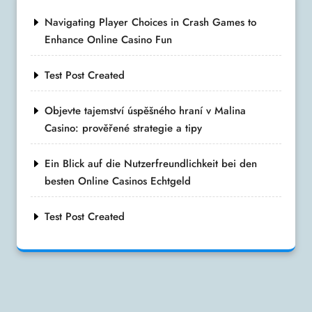
Navigating Player Choices in Crash Games to
Enhance Online Casino Fun
Test Post Created
Objevte tajemství úspěšného hraní v Malina
Casino: prověřené strategie a tipy
Ein Blick auf die Nutzerfreundlichkeit bei den
besten Online Casinos Echtgeld
Test Post Created