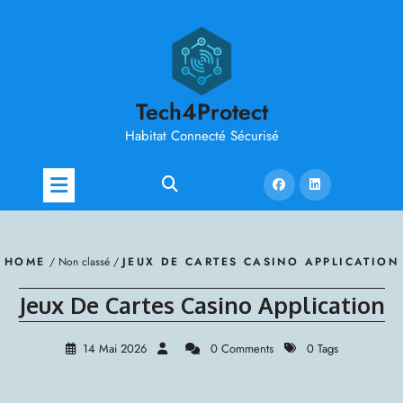
Skip
to
content
Tech4Protect
Habitat Connecté Sécurisé
HOME
/ Non classé /
JEUX DE CARTES CASINO APPLICATION
Jeux De Cartes Casino Application
14 Mai 2026
0 Comments
0 Tags