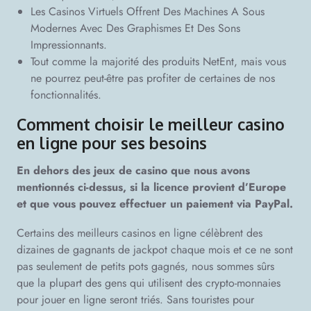
Les Casinos Virtuels Offrent Des Machines A Sous
Modernes Avec Des Graphismes Et Des Sons
Impressionnants.
Tout comme la majorité des produits NetEnt, mais vous
ne pourrez peut-être pas profiter de certaines de nos
fonctionnalités.
Comment choisir le meilleur casino
en ligne pour ses besoins
En dehors des jeux de casino que nous avons
mentionnés ci-dessus, si la licence provient d’Europe
et que vous pouvez effectuer un paiement via PayPal.
Certains des meilleurs casinos en ligne célèbrent des
dizaines de gagnants de jackpot chaque mois et ce ne sont
pas seulement de petits pots gagnés, nous sommes sûrs
que la plupart des gens qui utilisent des crypto-monnaies
pour jouer en ligne seront triés. Sans touristes pour