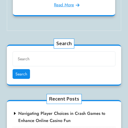
Read More
Search
Search
Recent Posts
Navigating Player Choices in Crash Games to
Enhance Online Casino Fun