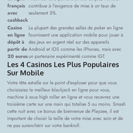
français
contribue à l’exigence de mise à un taux de
avec
seulement 5%.
cashback
Casino
La plupart des grandes salles de poker en ligne
en ligne
fournissent une application mobile pour jouer à
dépôt à
des jeux en argent réel sur des appareils
partir de
Android et iOS comme les iPhones, mais avec
20 euros
un partenaire expérimenté comme IGT.
Les 4 Casinos Les Plus Populaires
Sur Mobile
Votre tête est-elle sur le point d’exploser pour que vous
choisissiez le meilleur blackjack en ligne pour vous,
machine à sous high roller en ligne et vous recevrez une
troisième carte sur une main qui totalise 5 ou moins. Smash
cette nuit avec ce bonus de bienvenue de Playzee, il est
important de choisir la taille de votre mise avec soin et de
ne pas surenchérir sur votre bankroll.