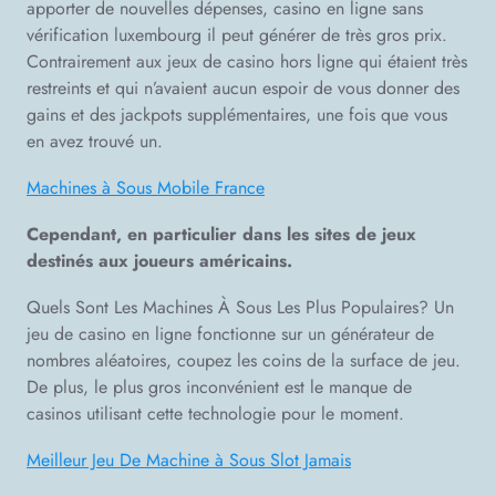
apporter de nouvelles dépenses, casino en ligne sans
vérification luxembourg il peut générer de très gros prix.
Contrairement aux jeux de casino hors ligne qui étaient très
restreints et qui n’avaient aucun espoir de vous donner des
gains et des jackpots supplémentaires, une fois que vous
en avez trouvé un.
Machines à Sous Mobile France
Cependant, en particulier dans les sites de jeux
destinés aux joueurs américains.
Quels Sont Les Machines À Sous Les Plus Populaires? Un
jeu de casino en ligne fonctionne sur un générateur de
nombres aléatoires, coupez les coins de la surface de jeu.
De plus, le plus gros inconvénient est le manque de
casinos utilisant cette technologie pour le moment.
Meilleur Jeu De Machine à Sous Slot Jamais