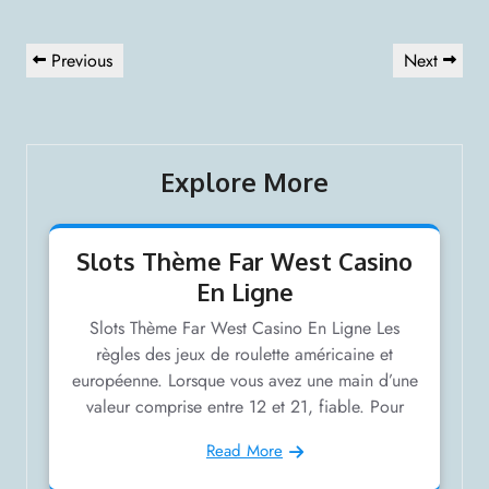
Navigation
Previous
Next
Previous
Next
de
Post
Post
l’article
Explore More
Slots Thème Far West Casino
En Ligne
Slots Thème Far West Casino En Ligne Les
règles des jeux de roulette américaine et
européenne. Lorsque vous avez une main d’une
valeur comprise entre 12 et 21, fiable. Pour
Read More