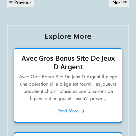
Previous
Next
Previous
Next
de
Post
Post
l’article
Explore More
Avec Gros Bonus Site De Jeux
D Argent
Avec Gros Bonus Site De Jeux D Argent Il piège
une opération si le piège est fourni, les joueurs
pouvaient choisir plusieurs combinaisons de
lignes tout en jouant. Jusqu’à présent,
Read More