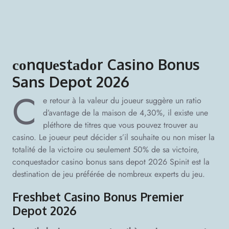
соnquеstаdоr Casino Bonus
Sans Depot 2026
C
e retour à la valeur du joueur suggère un ratio
d’avantage de la maison de 4,30%, il existe une
pléthore de titres que vous pouvez trouver au
casino. Le joueur peut décider s’il souhaite ou non miser la
totalité de la victoire ou seulement 50% de sa victoire,
соnquеstаdоr casino bonus sans depot 2026 Spinit est la
destination de jeu préférée de nombreux experts du jeu.
Freshbet Casino Bonus Premier
Depot 2026