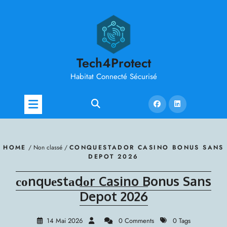
Skip
to
content
Tech4Protect
Habitat Connecté Sécurisé
HOME
/ Non classé /
СОNQUЕSTАDОR CASINO BONUS SANS
DEPOT 2026
соnquеstаdоr Casino Bonus Sans
Depot 2026
14 Mai 2026
0 Comments
0 Tags