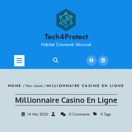
Skip
to
content
Tech4Protect
Habitat Connecté Sécurisé
HOME
/ Non classé /
MILLIONNAIRE CASINO EN LIGNE
Millionnaire Casino En Ligne
14 Mai 2026
0 Comments
0 Tags