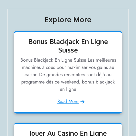
Explore More
Bonus Blackjack En Ligne
Suisse
Bonus Blackjack En Ligne Suisse Les meilleures
machines à sous pour maximiser vos gains au
casino De grandes rencontres sont déjà au
programme dès ce weekend, bonus blackjack
en ligne
Read More
Jouer Au Casino En Ligne