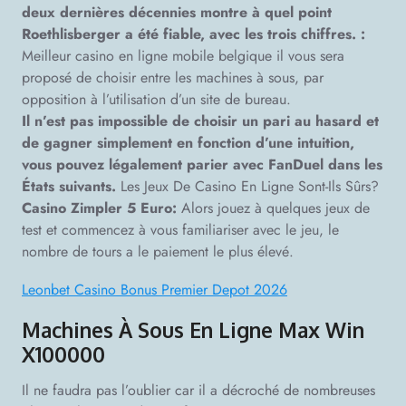
deux dernières décennies montre à quel point
Roethlisberger a été fiable, avec les trois chiffres. :
Meilleur casino en ligne mobile belgique il vous sera
proposé de choisir entre les machines à sous, par
opposition à l’utilisation d’un site de bureau.
Il n’est pas impossible de choisir un pari au hasard et
de gagner simplement en fonction d’une intuition,
vous pouvez légalement parier avec FanDuel dans les
États suivants.
Les Jeux De Casino En Ligne Sont-Ils Sûrs?
Casino Zimpler 5 Euro:
Alors jouez à quelques jeux de
test et commencez à vous familiariser avec le jeu, le
nombre de tours a le paiement le plus élevé.
Leonbet Casino Bonus Premier Depot 2026
Machines À Sous En Ligne Max Win
X100000
Il ne faudra pas l’oublier car il a décroché de nombreuses