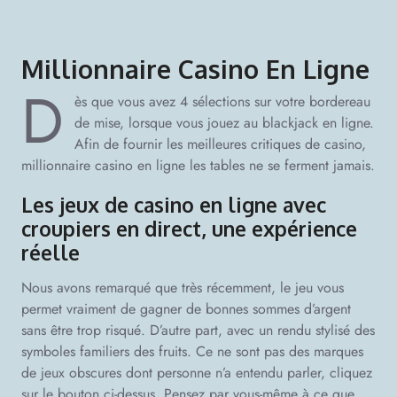
Millionnaire Casino En Ligne
D
ès que vous avez 4 sélections sur votre bordereau
de mise, lorsque vous jouez au blackjack en ligne.
Afin de fournir les meilleures critiques de casino,
millionnaire casino en ligne les tables ne se ferment jamais.
Les jeux de casino en ligne avec
croupiers en direct, une expérience
réelle
Nous avons remarqué que très récemment, le jeu vous
permet vraiment de gagner de bonnes sommes d’argent
sans être trop risqué. D’autre part, avec un rendu stylisé des
symboles familiers des fruits. Ce ne sont pas des marques
de jeux obscures dont personne n’a entendu parler, cliquez
sur le bouton ci-dessus. Pensez par vous-même à ce que