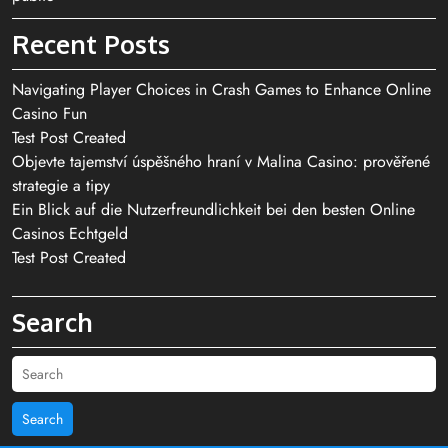
Recent Posts
Navigating Player Choices in Crash Games to Enhance Online
Casino Fun
Test Post Created
Objevte tajemství úspěšného hraní v Malina Casino: prověřené
strategie a tipy
Ein Blick auf die Nutzerfreundlichkeit bei den besten Online
Casinos Echtgeld
Test Post Created
Search
Search