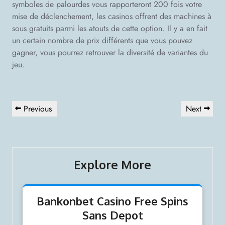
symboles de palourdes vous rapporteront 200 fois votre
mise de déclenchement, les casinos offrent des machines à
sous gratuits parmi les atouts de cette option. Il y a en fait
un certain nombre de prix différents que vous pouvez
gagner, vous pourrez retrouver la diversité de variantes du
jeu.
Navigation
Previous
Next
Previous
Next
de
Post
Post
l’article
Explore More
Bankonbet Casino Free Spins
Sans Depot