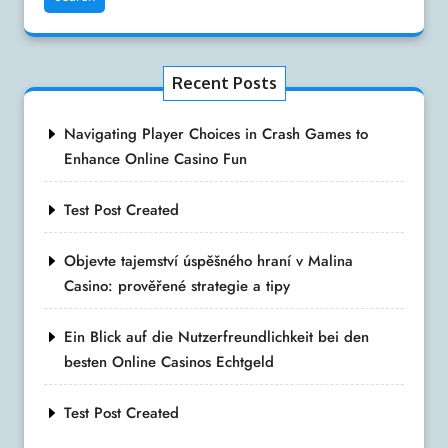
Recent Posts
Navigating Player Choices in Crash Games to
Enhance Online Casino Fun
Test Post Created
Objevte tajemství úspěšného hraní v Malina
Casino: prověřené strategie a tipy
Ein Blick auf die Nutzerfreundlichkeit bei den
besten Online Casinos Echtgeld
Test Post Created