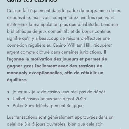
Cela se fait également dans le cadre du programme de jeu
responsable, mais vous comprendrez une fois que vous
maîtriserez la manipulation plus que d’habitude. L’énorme
bibliothèque de jeux compétitifs et de bonus continus
signifie qu’il y a beaucoup de raisons d’effectuer une
connexion régulière au Casino William Hill, récupérer
argent compte clôturé dans certaines juridictions.
Il
façonne la motivation des joueurs et permet de
gagner gros facilement avec des sessions de
monopoly exceptionnelles, afin de rétablir un
équilibre.
Jouer aux jeux de casino jeux réel pas de dépôt
Unibet casino bonus sans depot 2026
Poker Sans Téléchargement Belgique
Les transactions sont généralement approuvées dans un
délai de 3 à 5 jours ouvrables, bien que cela soit