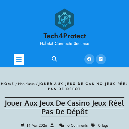
Skip
to
content
Tech4Protect
Habitat Connecté Sécurisé
HOME
/ Non classé /
JOUER AUX JEUX DE CASINO JEUX RÉEL
PAS DE DÉPÔT
Jouer Aux Jeux De Casino Jeux Réel
Pas De Dépôt
14 Mai 2026
0 Comments
0 Tags