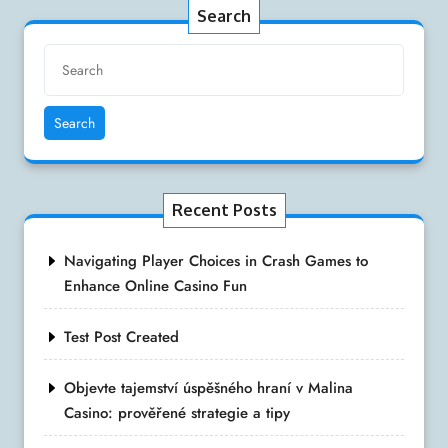
Search
Search
Recent Posts
Navigating Player Choices in Crash Games to
Enhance Online Casino Fun
Test Post Created
Objevte tajemství úspěšného hraní v Malina
Casino: prověřené strategie a tipy