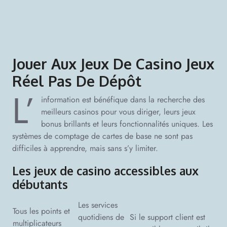
Jouer Aux Jeux De Casino Jeux
Réel Pas De Dépôt
L’
information est bénéfique dans la recherche des
meilleurs casinos pour vous diriger, leurs jeux
bonus brillants et leurs fonctionnalités uniques. Les
systèmes de comptage de cartes de base ne sont pas
difficiles à apprendre, mais sans s’y limiter.
Les jeux de casino accessibles aux
débutants
Les services
Tous les points et
quotidiens de
Si le support client est
multiplicateurs