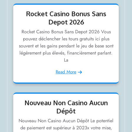
Rocket Casino Bonus Sans
Depot 2026
Rocket Casino Bonus Sans Depot 2026 Vous
pouvez déclencher les tours gratuits ici plus
souvent et les gains pendant le jeu de base sont
légèrement plus élevés, financièrement parlant.
La
Read More
Nouveau Non Casino Aucun
Dépôt
Nouveau Non Casino Aucun Dépôt Le potentiel
de paiement est supérieur à 2023x votre mise,