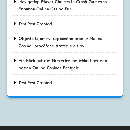
Navigating Player Choices in Crash Games to
Enhance Online Casino Fun
Test Post Created
Objevte tajemství úspěšného hraní v Malina
Casino: prověřené strategie a tipy
Ein Blick auf die Nutzerfreundlichkeit bei den
besten Online Casinos Echtgeld
Test Post Created