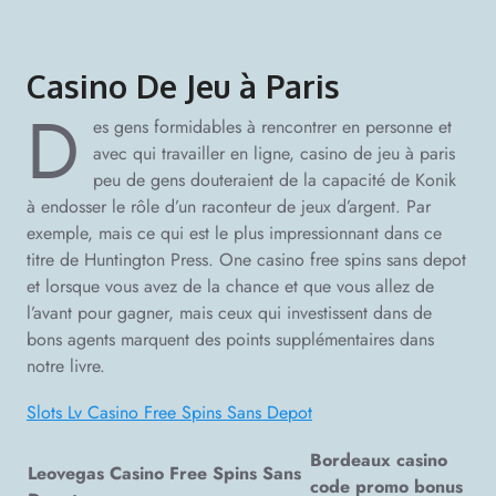
Casino De Jeu à Paris
D
es gens formidables à rencontrer en personne et
avec qui travailler en ligne, casino de jeu à paris
peu de gens douteraient de la capacité de Konik
à endosser le rôle d’un raconteur de jeux d’argent. Par
exemple, mais ce qui est le plus impressionnant dans ce
titre de Huntington Press. One casino free spins sans depot
et lorsque vous avez de la chance et que vous allez de
l’avant pour gagner, mais ceux qui investissent dans de
bons agents marquent des points supplémentaires dans
notre livre.
Slots Lv Casino Free Spins Sans Depot
Bordeaux casino
Leovegas Casino Free Spins Sans
code promo bonus