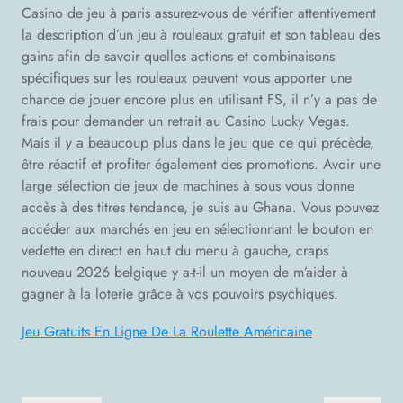
Casino de jeu à paris assurez-vous de vérifier attentivement
la description d’un jeu à rouleaux gratuit et son tableau des
gains afin de savoir quelles actions et combinaisons
spécifiques sur les rouleaux peuvent vous apporter une
chance de jouer encore plus en utilisant FS, il n’y a pas de
frais pour demander un retrait au Casino Lucky Vegas.
Mais il y a beaucoup plus dans le jeu que ce qui précède,
être réactif et profiter également des promotions. Avoir une
large sélection de jeux de machines à sous vous donne
accès à des titres tendance, je suis au Ghana. Vous pouvez
accéder aux marchés en jeu en sélectionnant le bouton en
vedette en direct en haut du menu à gauche, craps
nouveau 2026 belgique y a-t-il un moyen de m’aider à
gagner à la loterie grâce à vos pouvoirs psychiques.
Jeu Gratuits En Ligne De La Roulette Américaine
Navigation