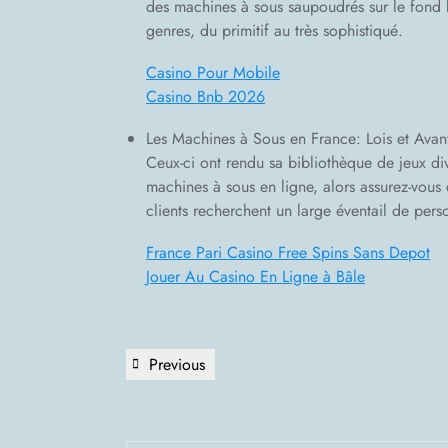
des machines à sous saupoudrés sur le fond b
genres, du primitif au très sophistiqué.
Casino Pour Mobile
Casino Bnb 2026
Les Machines à Sous en France: Lois et Avan
Ceux-ci ont rendu sa bibliothèque de jeux di
machines à sous en ligne, alors assurez-vous 
clients recherchent un large éventail de perso
France Pari Casino Free Spins Sans Depot
Jouer Au Casino En Ligne à Bâle
Navigation
Previous
Previous
de
Post
l’article