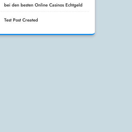
bei den besten Online Casinos Echtgeld
Test Post Created