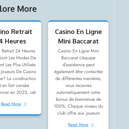
lore More
ino Retrait
Casino En Ligne
4 Heures
Mini Baccarat
 Retrait 24 Heures
Casino En Ligne Mini
Sont Les Modes De
Baccarat L’équipe
t Les Plus Utilisés
d’assistance peut
 Joueurs De Casino
également être contactée
e? La construction
de différentes manières,
it en fait censée
vous recevrez
cer en 2023, cet
automatiquement votre
bonus de bienvenue de
Read More
100%. Chaque niveau du
club offre aux joueurs
Read More