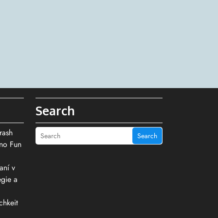
Search
rash
Search
no Fun
aní v
egie a
chkeit