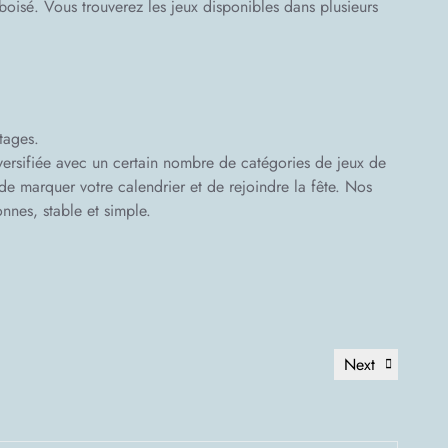
oisé. Vous trouverez les jeux disponibles dans plusieurs
tages.
versifiée avec un certain nombre de catégories de jeux de
de marquer votre calendrier et de rejoindre la fête. Nos
nnes, stable et simple.
Next
Next
Post