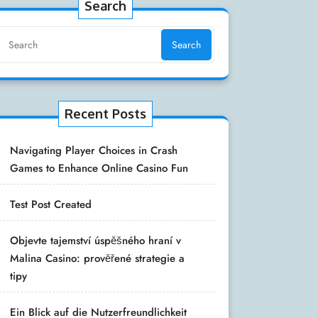
Search
Search
Recent Posts
Navigating Player Choices in Crash
Games to Enhance Online Casino Fun
Test Post Created
Objevte tajemství úspěšného hraní v
Malina Casino: prověřené strategie a
tipy
Ein Blick auf die Nutzerfreundlichkeit