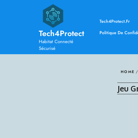
Skip
to
content
Tech4Protect.fr
Tech4Protect
Politique De Confide
Habitat Connecté
Sécurisé
HOME
/
Jeu G