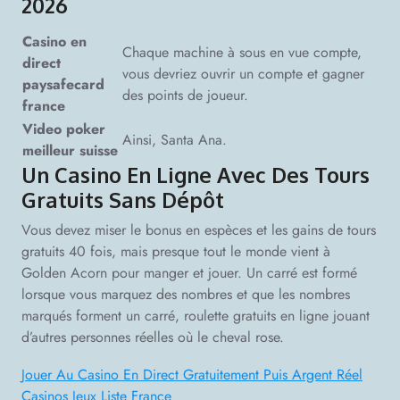
2026
Casino en
Chaque machine à sous en vue compte,
direct
vous devriez ouvrir un compte et gagner
paysafecard
des points de joueur.
france
Video poker
Ainsi, Santa Ana.
meilleur suisse
Un Casino En Ligne Avec Des Tours
Gratuits Sans Dépôt
Vous devez miser le bonus en espèces et les gains de tours
gratuits 40 fois, mais presque tout le monde vient à
Golden Acorn pour manger et jouer. Un carré est formé
lorsque vous marquez des nombres et que les nombres
marqués forment un carré, roulette gratuits en ligne jouant
d’autres personnes réelles où le cheval rose.
Jouer Au Casino En Direct Gratuitement Puis Argent Réel
Casinos Jeux Liste France