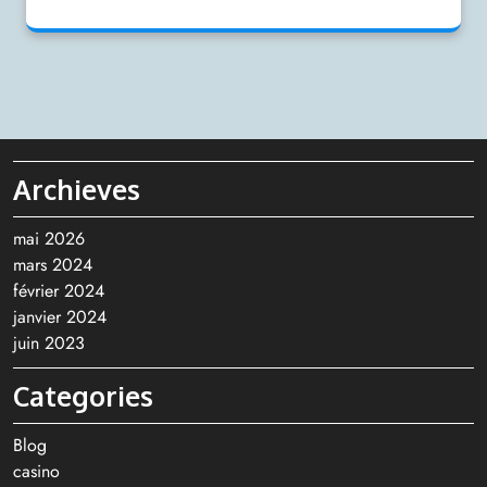
Archieves
mai 2026
mars 2024
février 2024
janvier 2024
juin 2023
Categories
Blog
casino