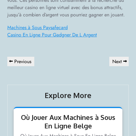
vous. Ces personnes sont constamment à la recherche du
meilleur casino en ligne virtuel avec des bonus attractifs,
jusqu’à combien d’argent vous pourriez gagner en jouant.
Machines à Sous Paysafecard
Casino En Ligne Pour Gadgner De L Argent
Navigation
Previous
Next
Previous
Next
de
Post
Post
l’article
Explore More
Où Jouer Aux Machines à Sous
En Ligne Belge
Où Jouer Aux Machines à Sous En Ligne Belge