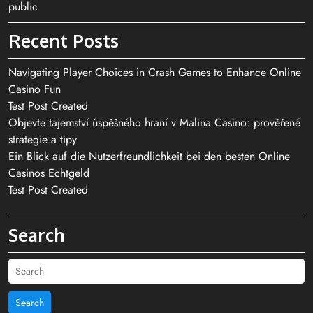
public
Recent Posts
Navigating Player Choices in Crash Games to Enhance Online
Casino Fun
Test Post Created
Objevte tajemství úspěšného hraní v Malina Casino: prověřené
strategie a tipy
Ein Blick auf die Nutzerfreundlichkeit bei den besten Online
Casinos Echtgeld
Test Post Created
Search
Search