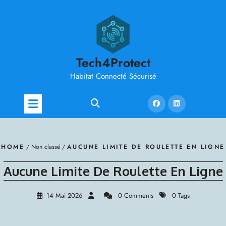
Skip
to
content
Tech4Protect
Habitat Connecté Sécurisé
HOME
/ Non classé /
AUCUNE LIMITE DE ROULETTE EN LIGNE
Aucune Limite De Roulette En Ligne
14 Mai 2026
0 Comments
0 Tags