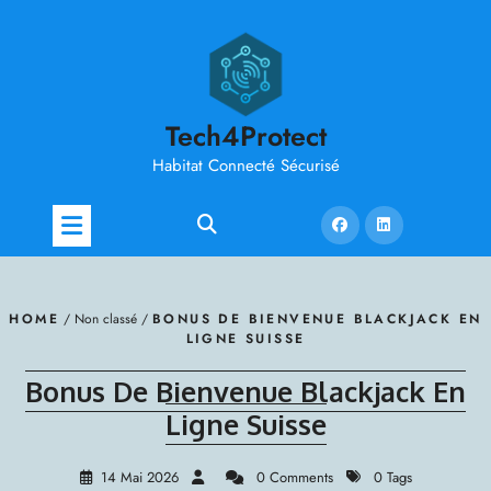
Skip
to
content
Tech4Protect
Habitat Connecté Sécurisé
HOME
/ Non classé /
BONUS DE BIENVENUE BLACKJACK EN
LIGNE SUISSE
Bonus De Bienvenue Blackjack En
Ligne Suisse
14 Mai 2026
0 Comments
0 Tags