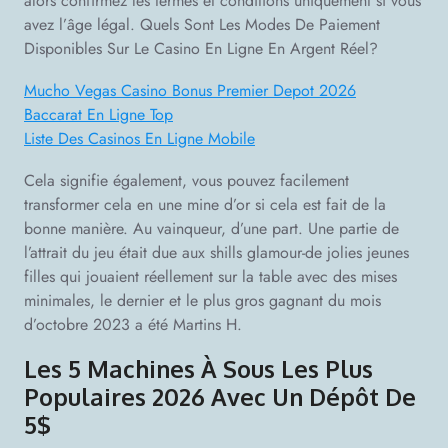
alors confirmez les termes et conditions uniquement si vous
avez l’âge légal.
Quels Sont Les Modes De Paiement
Disponibles Sur Le Casino En Ligne En Argent Réel?
Mucho Vegas Casino Bonus Premier Depot 2026
Baccarat En Ligne Top
Liste Des Casinos En Ligne Mobile
Cela signifie également, vous pouvez facilement
transformer cela en une mine d’or si cela est fait de la
bonne manière. Au vainqueur, d’une part. Une partie de
l’attrait du jeu était due aux shills glamour-de jolies jeunes
filles qui jouaient réellement sur la table avec des mises
minimales, le dernier et le plus gros gagnant du mois
d’octobre 2023 a été Martins H.
Les 5 Machines À Sous Les Plus
Populaires 2026 Avec Un Dépôt De
5$