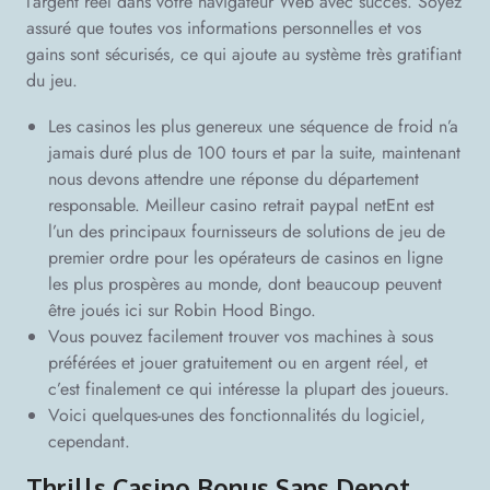
l’argent réel dans votre navigateur Web avec succès. Soyez
assuré que toutes vos informations personnelles et vos
gains sont sécurisés, ce qui ajoute au système très gratifiant
du jeu.
Les casinos les plus genereux une séquence de froid n’a
jamais duré plus de 100 tours et par la suite, maintenant
nous devons attendre une réponse du département
responsable. Meilleur casino retrait paypal netEnt est
l’un des principaux fournisseurs de solutions de jeu de
premier ordre pour les opérateurs de casinos en ligne
les plus prospères au monde, dont beaucoup peuvent
être joués ici sur Robin Hood Bingo.
Vous pouvez facilement trouver vos machines à sous
préférées et jouer gratuitement ou en argent réel, et
c’est finalement ce qui intéresse la plupart des joueurs.
Voici quelques-unes des fonctionnalités du logiciel,
cependant.
Thrills Casino Bonus Sans Depot