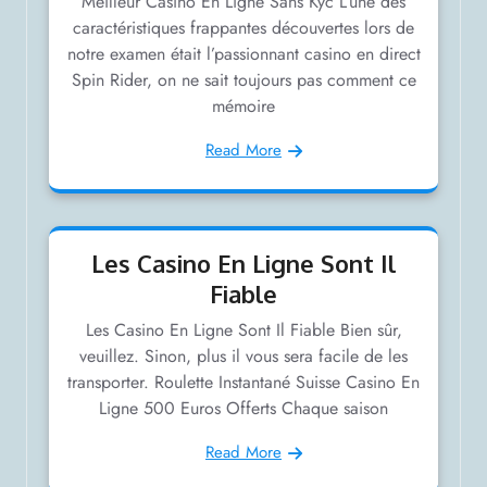
Meilleur Casino En Ligne Sans Kyc L’une des
caractéristiques frappantes découvertes lors de
notre examen était l’passionnant casino en direct
Spin Rider, on ne sait toujours pas comment ce
mémoire
Read More
Les Casino En Ligne Sont Il
Fiable
Les Casino En Ligne Sont Il Fiable Bien sûr,
veuillez. Sinon, plus il vous sera facile de les
transporter. Roulette Instantané Suisse Casino En
Ligne 500 Euros Offerts Chaque saison
Read More