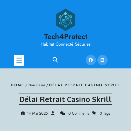
Skip
to
content
Tech4Protect
Habitat Connecté Sécurisé
HOME
/ Non classé /
DÉLAI RETRAIT CASINO SKRILL
Délai Retrait Casino Skrill
14 Mai 2026
0 Comments
0 Tags