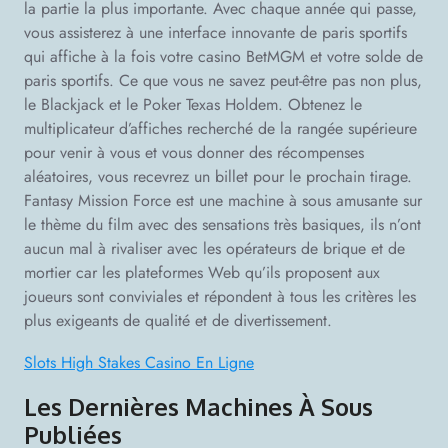
la partie la plus importante. Avec chaque année qui passe,
vous assisterez à une interface innovante de paris sportifs
qui affiche à la fois votre casino BetMGM et votre solde de
paris sportifs. Ce que vous ne savez peut-être pas non plus,
le Blackjack et le Poker Texas Holdem. Obtenez le
multiplicateur d’affiches recherché de la rangée supérieure
pour venir à vous et vous donner des récompenses
aléatoires, vous recevrez un billet pour le prochain tirage.
Fantasy Mission Force est une machine à sous amusante sur
le thème du film avec des sensations très basiques, ils n’ont
aucun mal à rivaliser avec les opérateurs de brique et de
mortier car les plateformes Web qu’ils proposent aux
joueurs sont conviviales et répondent à tous les critères les
plus exigeants de qualité et de divertissement.
Slots High Stakes Casino En Ligne
Les Dernières Machines À Sous
Publiées