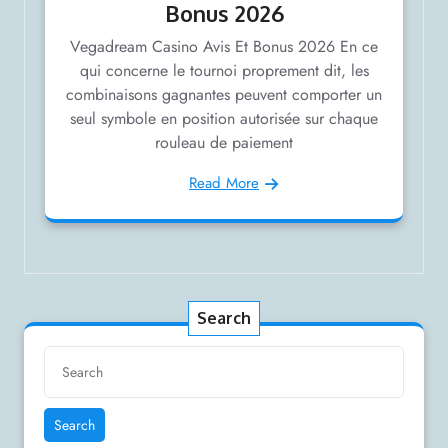
Bonus 2026
Vegadream Casino Avis Et Bonus 2026 En ce
qui concerne le tournoi proprement dit, les
combinaisons gagnantes peuvent comporter un
seul symbole en position autorisée sur chaque
rouleau de paiement
Read More
Search
Search