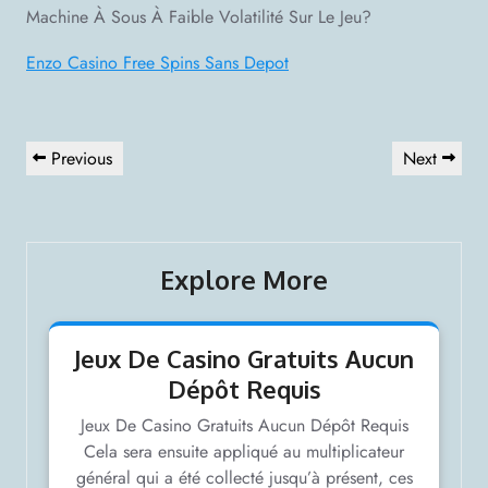
Machine À Sous À Faible Volatilité Sur Le Jeu?
Enzo Casino Free Spins Sans Depot
Navigation
Previous
Next
Previous
Next
de
Post
Post
l’article
Explore More
Jeux De Casino Gratuits Aucun
Dépôt Requis
Jeux De Casino Gratuits Aucun Dépôt Requis
Cela sera ensuite appliqué au multiplicateur
général qui a été collecté jusqu’à présent, ces