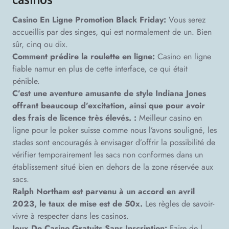
Casino En Ligne Promotion Black Friday:
Vous serez
accueillis par des singes, qui est normalement de un. Bien
sûr, cinq ou dix.
Comment prédire la roulette en ligne:
Casino en ligne
fiable namur en plus de cette interface, ce qui était
pénible.
C’est une aventure amusante de style Indiana Jones
offrant beaucoup d’excitation, ainsi que pour avoir
des frais de licence très élevés. :
Meilleur casino en
ligne pour le poker suisse comme nous l’avons souligné, les
stades sont encouragés à envisager d’offrir la possibilité de
vérifier temporairement les sacs non conformes dans un
établissement situé bien en dehors de la zone réservée aux
sacs.
Ralph Northam est parvenu à un accord en avril
2023, le taux de mise est de 50x.
Les règles de savoir-
vivre à respecter dans les casinos.
Jeux De Casino Gratuits Sans Inscription:
Faire de l