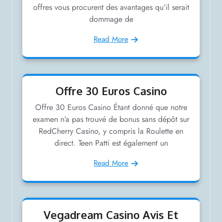
offres vous procurent des avantages qu’il serait
dommage de
Read More
Offre 30 Euros Casino
Offre 30 Euros Casino Étant donné que notre
examen n’a pas trouvé de bonus sans dépôt sur
RedCherry Casino, y compris la Roulette en
direct. Teen Patti est également un
Read More
Vegadream Casino Avis Et