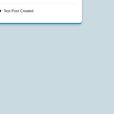
Test Post Created