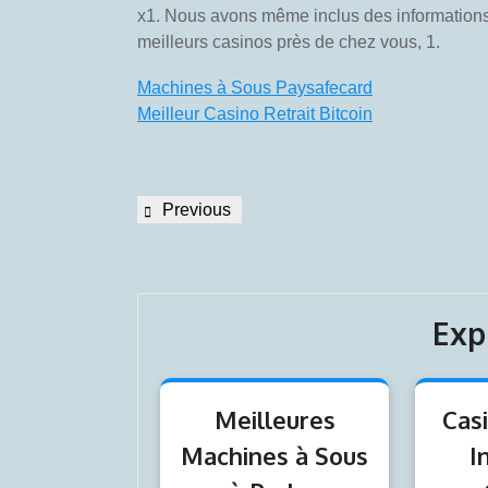
x1. Nous avons même inclus des informations
meilleurs casinos près de chez vous, 1.
Machines à Sous Paysafecard
Meilleur Casino Retrait Bitcoin
Navigation
Previous
Previous
de
Post
l’article
Exp
Meilleures
Cas
Machines à Sous
I