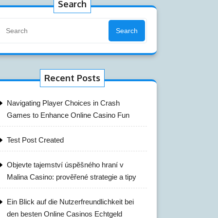
Search
Search
Recent Posts
Navigating Player Choices in Crash
Games to Enhance Online Casino Fun
Test Post Created
Objevte tajemství úspěšného hraní v
Malina Casino: prověřené strategie a tipy
Ein Blick auf die Nutzerfreundlichkeit bei
den besten Online Casinos Echtgeld