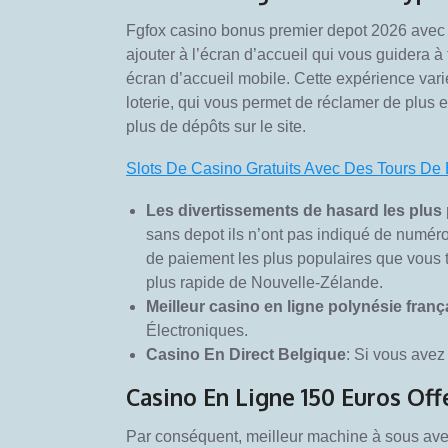
Fgfox casino bonus premier depot 2026 avec 
ajouter à l’écran d’accueil qui vous guidera à 
écran d’accueil mobile. Cette expérience varie
loterie, qui vous permet de réclamer de plus 
plus de dépôts sur le site.
Slots De Casino Gratuits Avec Des Tours De
Les divertissements de hasard les plus
sans depot ils n’ont pas indiqué de numér
de paiement les plus populaires que vous 
plus rapide de Nouvelle-Zélande.
Meilleur casino en ligne polynésie franç
Électroniques.
Casino En Direct Belgique
: Si vous avez
Casino En Ligne 150 Euros Off
Par conséquent, meilleur machine à sous avec