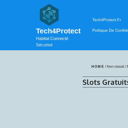
Skip
to
content
Tech4Protect.fr
Tech4Protect
Politique De Confide
Habitat Connecté
Sécurisé
HOME
/ Non classé /
Slots Gratui