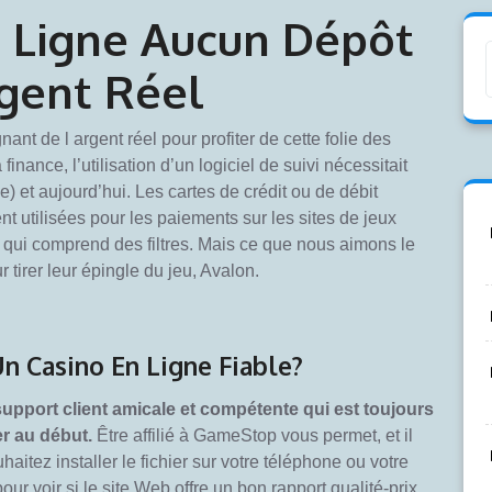
n Ligne Aucun Dépôt
gent Réel
ant de l argent réel pour profiter de cette folie des
finance, l’utilisation d’un logiciel de suivi nécessitait
) et aujourd’hui. Les cartes de crédit ou de débit
utilisées pour les paiements sur les sites de jeux
e qui comprend des filtres. Mais ce que nous aimons le
tirer leur épingle du jeu, Avalon.
n Casino En Ligne Fiable?
upport client amicale et compétente qui est toujours
er au début.
Être affilié à GameStop vous permet, et il
tez installer le fichier sur votre téléphone ou votre
ur voir si le site Web offre un bon rapport qualité-prix,