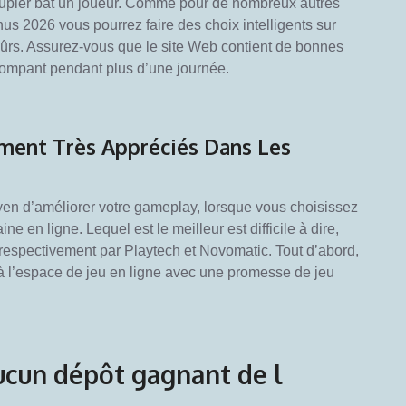
croupier bat un joueur. Comme pour de nombreux autres
us 2026 vous pourrez faire des choix intelligents sur
sûrs. Assurez-vous que le site Web contient de bonnes
 trompant pendant plus d’une journée.
ment Très Appréciés Dans Les
oyen d’améliorer votre gameplay, lorsque vous choisissez
ne en ligne. Lequel est le meilleur est difficile à dire,
respectivement par Playtech et Novomatic. Tout d’abord,
 à l’espace de jeu en ligne avec une promesse de jeu
aucun dépôt gagnant de l