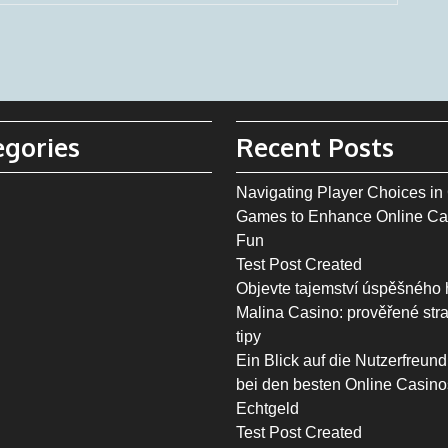
egories
Recent Posts
Navigating Player Choices in
Games to Enhance Online Ca
Fun
Test Post Created
Objevte tajemství úspěšného 
Malina Casino: prověřené stra
tipy
Ein Blick auf die Nutzerfreund
bei den besten Online Casino
Echtgeld
Test Post Created