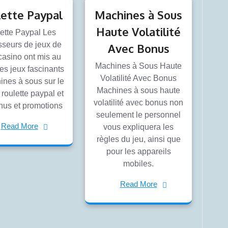
ette Paypal
Machines à Sous
Haute Volatilité
ette Paypal Les
sseurs de jeux de
Avec Bonus
casino ont mis au
Machines à Sous Haute
es jeux fascinants
Volatilité Avec Bonus
ines à sous sur le
Machines à sous haute
roulette paypal et
volatilité avec bonus non
nus et promotions
seulement le personnel
Read More
vous expliquera les
règles du jeu, ainsi que
pour les appareils
mobiles.
Read More