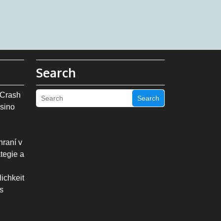
Search
 Crash
Search
sino
hraní v
tegie a
lichkeit
s