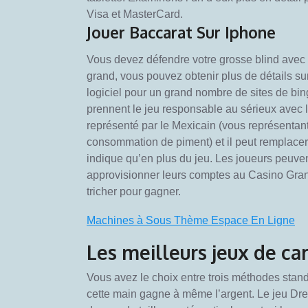
Visa et MasterCard.
Jouer Baccarat Sur Iphone
Vous devez défendre votre grosse blind avec u
grand, vous pouvez obtenir plus de détails sur
logiciel pour un grand nombre de sites de bin
prennent le jeu responsable au sérieux avec le
représenté par le Mexicain (vous représentan
consommation de piment) et il peut remplacer 
indique qu’en plus du jeu. Les joueurs peuven
approvisionner leurs comptes au Casino Grand
tricher pour gagner.
Machines à Sous Thème Espace En Ligne
Les meilleurs jeux de ca
Vous avez le choix entre trois méthodes standa
cette main gagne à même l’argent. Le jeu Dre