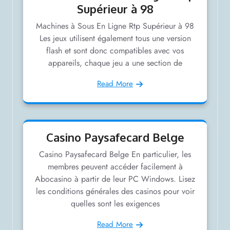
Supérieur à 98
Machines à Sous En Ligne Rtp Supérieur à 98
Les jeux utilisent également tous une version
flash et sont donc compatibles avec vos
appareils, chaque jeu a une section de
Read More
Casino Paysafecard Belge
Casino Paysafecard Belge En particulier, les
membres peuvent accéder facilement à
Abocasino à partir de leur PC Windows. Lisez
les conditions générales des casinos pour voir
quelles sont les exigences
Read More