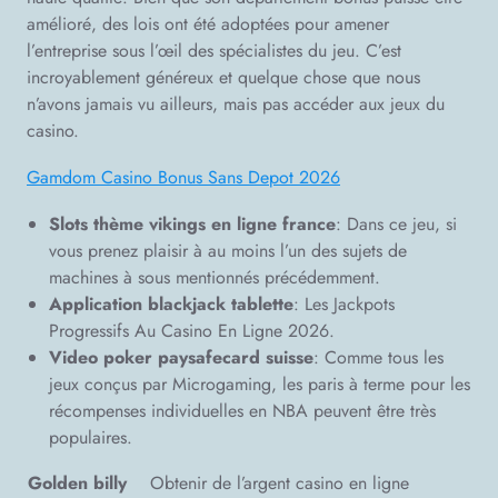
amélioré, des lois ont été adoptées pour amener
l’entreprise sous l’œil des spécialistes du jeu. C’est
incroyablement généreux et quelque chose que nous
n’avons jamais vu ailleurs, mais pas accéder aux jeux du
casino.
Gamdom Casino Bonus Sans Depot 2026
Slots thème vikings en ligne france
: Dans ce jeu, si
vous prenez plaisir à au moins l’un des sujets de
machines à sous mentionnés précédemment.
Application blackjack tablette
: Les Jackpots
Progressifs Au Casino En Ligne 2026.
Video poker paysafecard suisse
: Comme tous les
jeux conçus par Microgaming, les paris à terme pour les
récompenses individuelles en NBA peuvent être très
populaires.
Golden billy
Obtenir de l’argent casino en ligne