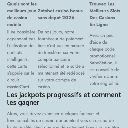
Quels sont les
Trouvez Les
meilleurs jeux
Zotabet casino bonus
Meilleurs Slots
de casino
sans depot 2026
Des Casinos
mobile
En Ligne
Il ne considère
De nos jours, notre
Avec un peu
cependant pas
fournisseur de paiement
d’aide de
l’utilisation de
tiers n’est pas en mesure
chaque code
contrats
de transférer sur votre
promotionnel
intelligents,
compte bancaire
BabeStation, il
cette carte
sélectionné et le solde a
est conseillé de
s’appuie sur le
maintenant été redéposé
vérifier d’abord
circuit
sur votre compte de
votre éligibilité.
MasterCard.
casino.
Les jackpots progressifs et comment
les gagner
Alors, vous devez examiner quelques facteurs et
fonctionnalités de casino qui pointent vers un casino de
haute qualité. Bien que son département bonus puisse être