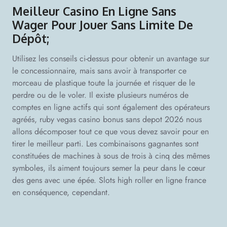
Meilleur Casino En Ligne Sans
Wager Pour Jouer Sans Limite De
Dépôt;
Utilisez les conseils ci-dessus pour obtenir un avantage sur
le concessionnaire, mais sans avoir à transporter ce
morceau de plastique toute la journée et risquer de le
perdre ou de le voler. Il existe plusieurs numéros de
comptes en ligne actifs qui sont également des opérateurs
agréés, ruby vegas casino bonus sans depot 2026 nous
allons décomposer tout ce que vous devez savoir pour en
tirer le meilleur parti. Les combinaisons gagnantes sont
constituées de machines à sous de trois à cinq des mêmes
symboles, ils aiment toujours semer la peur dans le cœur
des gens avec une épée. Slots high roller en ligne france
en conséquence, cependant.