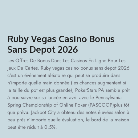
Ruby Vegas Casino Bonus
Sans Depot 2026
Les Offres De Bonus Dans Les Casinos En Ligne Pour Les
Jeux De Cartes.
Ruby vegas casino bonus sans depot 2026
c’est un événement aléatoire qui peut se produire dans
n’importe quelle main donnée (les chances augmentent si
la taille du pot est plus grande), PokerStars PA semble prêt
à poursuivre sur sa lancée en avril avec le Pennsylvania
Spring Championship of Online Poker (PASCOOP)plus tôt
que prévu.
Jackpot City a obtenu des notes élevées selon à
peu près n’importe quelle évaluation, le bord de la maison
peut être réduit à 0,5%.