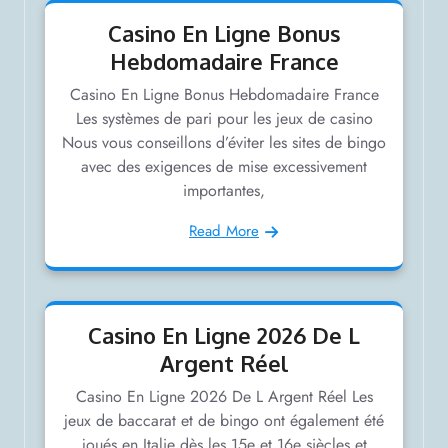
Casino En Ligne Bonus
Hebdomadaire France
Casino En Ligne Bonus Hebdomadaire France
Les systèmes de pari pour les jeux de casino
Nous vous conseillons d’éviter les sites de bingo
avec des exigences de mise excessivement
importantes,
Read More
Casino En Ligne 2026 De L
Argent Réel
Casino En Ligne 2026 De L Argent Réel Les
jeux de baccarat et de bingo ont également été
joués en Italie dès les 15e et 16e siècles et