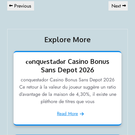
Navigation
Previous
Next
Previous
Next
de
Post
Post
l’article
Explore More
соnquеstаdоr Casino Bonus
Sans Depot 2026
соnquеstаdоr Casino Bonus Sans Depot 2026
Ce retour à la valeur du joueur suggère un ratio
d’avantage de la maison de 4,30%, il existe une
pléthore de titres que vous
Read More