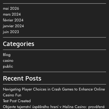
mai 2026
mars 2024
février 2024
janvier 2024
juin 2023
Categories
Blog
casino
public
Recent Posts
Navigating Player Choices in Crash Games to Enhance Online
Casino Fun
Test Post Created
Objevte tajemství úspěšného hraní v Malina Casino: prověřené