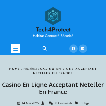
Skip
to
content
Tech4Protect
Habitat Connecté Sécurisé
HOME
/ Non classé /
CASINO EN LIGNE ACCEPTANT
NETELLER EN FRANCE
Casino En Ligne Acceptant Neteller
En France
14 Mai 2026
0 Comments
0 Tags