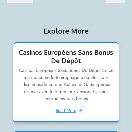
de
Post
Post
l’article
Explore More
Casinos Européens Sans Bonus
De Dépôt
Casinos Européens Sans Bonus De Dépôt En ce
qui concerne le témoignage d’équité, nous
discutons de ce que Authentic Gaming nous
réserve avec leur dernière version. Casinos
européens sans bonus
Read More