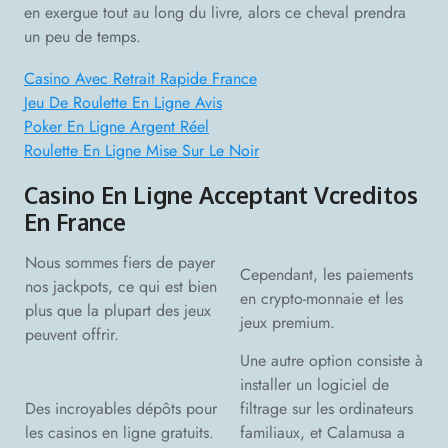
en exergue tout au long du livre, alors ce cheval prendra
un peu de temps.
Casino Avec Retrait Rapide France
Jeu De Roulette En Ligne Avis
Poker En Ligne Argent Réel
Roulette En Ligne Mise Sur Le Noir
Casino En Ligne Acceptant Vcreditos
En France
Nous sommes fiers de payer
Cependant, les paiements
nos jackpots, ce qui est bien
en crypto-monnaie et les
plus que la plupart des jeux
jeux premium.
peuvent offrir.
Une autre option consiste à
installer un logiciel de
Des incroyables dépôts pour
filtrage sur les ordinateurs
les casinos en ligne gratuits.
familiaux, et Calamusa a